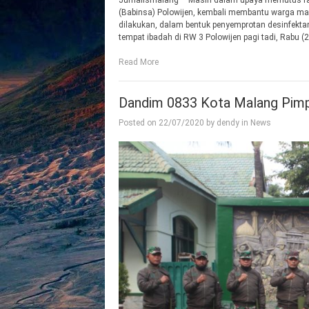
Jurnalismalang – Masih dalam upaya memutus rant
(Babinsa) Polowijen, kembali membantu warga ma
dilakukan, dalam bentuk penyemprotan desinfektan
tempat ibadah di RW 3 Polowijen pagi tadi, Rabu 
Read More
Dandim 0833 Kota Malang Pimp
Posted on
22/07/2020
by
dendy
in
News