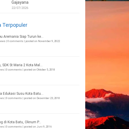
Gajayana
22/07/2026
a Terpopuler
bu Aremania Siap Turun ke...
views
|
0 comments
|
posted on November 9, 2022
, SDK St Maria 2 Kota Mal...
iews
|
0 comments
|
posted on Oktober 5, 2018
a Edukasi Susu Kota Batu...
iews
|
0 comments
|
posted on Desember 23, 2018
ng di Kota Batu, Oknum P...
iews
|
0 comments
|
posted on Juni 9, 2016