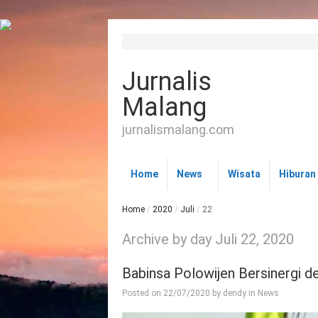
Jurnalis
Malang
jurnalismalang.com
Home
News
Wisata
Hiburan
Home
/
2020
/
Juli
/
22
Archive by day Juli 22, 2020
Babinsa Polowijen Bersinergi 
Posted on
22/07/2020
by
dendy
in
News