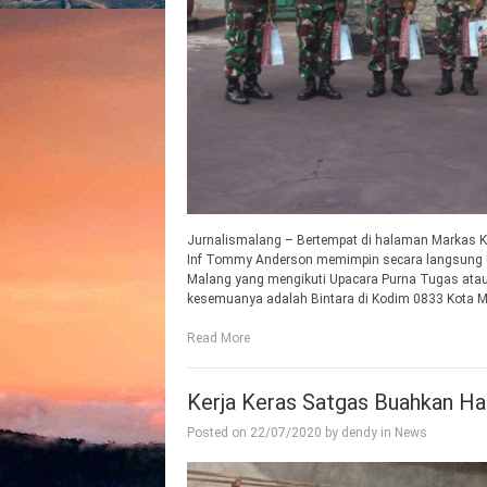
Jurnalismalang – Bertempat di halaman Markas 
Inf Tommy Anderson memimpin secara langsung 
Malang yang mengikuti Upacara Purna Tugas ata
kesemuanya adalah Bintara di Kodim 0833 Kota M
Read More
Kerja Keras Satgas Buahkan Ha
Posted on
22/07/2020
by
dendy
in
News