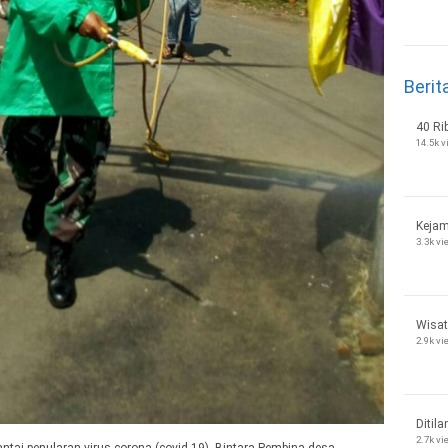
Berit
40 Ri
14.5k 
Kejam
3.3k v
Wisat
2.9k v
Ditila
2.7k v