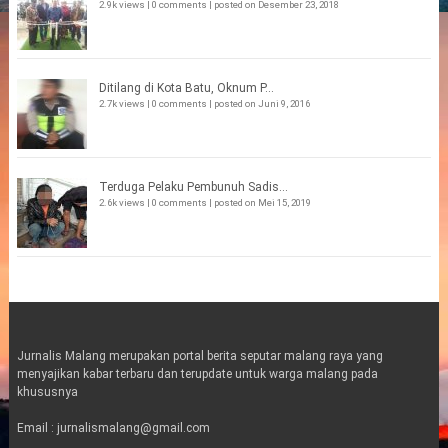
2.9k views
|
0 comments
|
posted on Desember 23, 2018
Ditilang di Kota Batu, Oknum P...
2.7k views
|
0 comments
|
posted on Juni 9, 2016
Terduga Pelaku Pembunuh Sadis...
2.6k views
|
0 comments
|
posted on Mei 15, 2019
Jurnalis Malang merupakan portal berita seputar malang raya yang
menyajikan kabar terbaru dan terupdate untuk warga malang pada
khususnya
Email : jurnalismalang@gmail.com