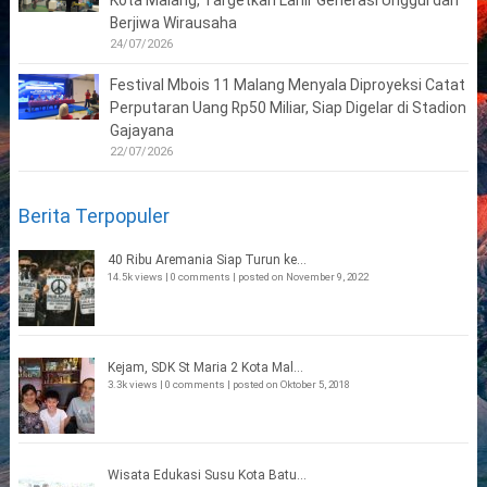
Kota Malang, Targetkan Lahir Generasi Unggul dan
Berjiwa Wirausaha
24/07/2026
Festival Mbois 11 Malang Menyala Diproyeksi Catat
Perputaran Uang Rp50 Miliar, Siap Digelar di Stadion
Gajayana
22/07/2026
Berita Terpopuler
40 Ribu Aremania Siap Turun ke...
14.5k views
|
0 comments
|
posted on November 9, 2022
Kejam, SDK St Maria 2 Kota Mal...
3.3k views
|
0 comments
|
posted on Oktober 5, 2018
Wisata Edukasi Susu Kota Batu...