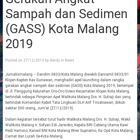
Sampah dan Sedimen
(GASS) Kota Malang
2019
Posted on
27/12/2019
by
dendy
in
News
Jurnalismalang – Dandim 0833/Kota Malang diwakili Danramil 0833/01
Klojen Kapten Kav Gunawan, menghadiri apel launching dalam rangka
gerakan angkat sampah dan sedimen (GASS) Kota Malang 2019, bertempat
di Jl. Panggung Kelurahan Oro-Oro Dowo Kecamatan Klojen Kota Malang,
bertindak sebagai Pimpinan Apel Walikota Malang Drs. H. Sutiaji dan yang
bertindak Komandan Kabid Tata Lingkuan DLH Arif Trisatiawan, diikuti
sekitar 500 orang, Jum’at (27/12/2019).
Dalam kegiatan tersebut turut hadir Walikota Malang Drs. H. Sutiaji, Wakil
Walikota Malang Ir. Sofyan Edi Jarwoko, Kepala BRI Cabang Utama Kawi
Redi Hartono, Kanwil BNI Kota Malang Wiwi Supriatno, Ka Opd Kota Malang,
Camat dan Lurah Se-Kota Malang.