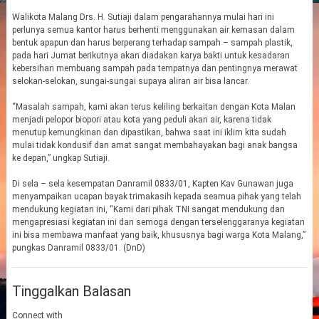
Walikota Malang Drs. H. Sutiaji dalam pengarahannya mulai hari ini
perlunya semua kantor harus berhenti menggunakan air kemasan dalam
bentuk apapun dan harus berperang terhadap sampah – sampah plastik,
pada hari Jumat berikutnya akan diadakan karya bakti untuk kesadaran
kebersihan membuang sampah pada tempatnya dan pentingnya merawat
selokan-selokan, sungai-sungai supaya aliran air bisa lancar.
“Masalah sampah, kami akan terus keliling berkaitan dengan Kota Malan
menjadi pelopor biopori atau kota yang peduli akan air, karena tidak
menutup kemungkinan dan dipastikan, bahwa saat ini iklim kita sudah
mulai tidak kondusif dan amat sangat membahayakan bagi anak bangsa
ke depan,” ungkap Sutiaji.
Di sela – sela kesempatan Danramil 0833/01, Kapten Kav Gunawan juga
menyampaikan ucapan bayak trimakasih kepada seamua pihak yang telah
mendukung kegiatan ini, “Kami dari pihak TNI sangat mendukung dan
mengapresiasi kegiatan ini dan semoga dengan terselenggaranya kegiatan
ini bisa membawa manfaat yang baik, khususnya bagi warga Kota Malang,”
pungkas Danramil 0833/01. (DnD)
Tinggalkan Balasan
Connect with