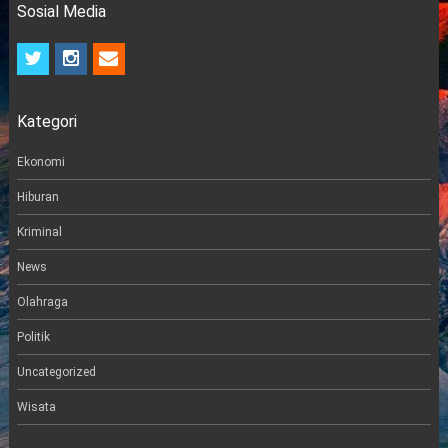
Sosial Media
t
i
e
w
n
m
i
s
a
t
t
i
Kategori
t
a
l
e
g
r
r
Ekonomi
a
m
Hiburan
Kriminal
News
Olahraga
Politik
Uncategorized
Wisata