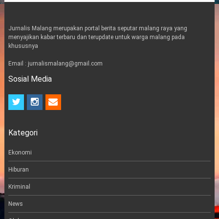
Jurnalis Malang merupakan portal berita seputar malang raya yang
menyajikan kabar terbaru dan terupdate untuk warga malang pada
khususnya
Email : jurnalismalang@gmail.com
Sosial Media
t
i
e
w
n
m
i
s
a
t
t
i
Kategori
t
a
l
e
g
r
r
Ekonomi
a
m
Hiburan
Kriminal
News