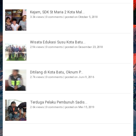
Kejam, SDK St Maria 2 Kota Mal...
3.3k views
|
0 comments
|
posted on Oktober 5, 2018
Wisata Edukasi Susu Kota Batu...
2.9k views
|
0 comments
|
posted on Desember 23, 2018
Ditilang di Kota Batu, Oknum P...
2.7k views
|
0 comments
|
posted on Juni 9, 2016
Terduga Pelaku Pembunuh Sadis...
2.6k views
|
0 comments
|
posted on Mei 15, 2019