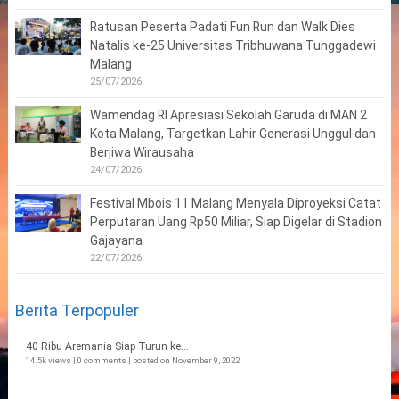
Ratusan Peserta Padati Fun Run dan Walk Dies
Natalis ke-25 Universitas Tribhuwana Tunggadewi
Malang
25/07/2026
Wamendag RI Apresiasi Sekolah Garuda di MAN 2
Kota Malang, Targetkan Lahir Generasi Unggul dan
Berjiwa Wirausaha
24/07/2026
Festival Mbois 11 Malang Menyala Diproyeksi Catat
Perputaran Uang Rp50 Miliar, Siap Digelar di Stadion
Gajayana
22/07/2026
Berita Terpopuler
40 Ribu Aremania Siap Turun ke...
14.5k views
|
0 comments
|
posted on November 9, 2022