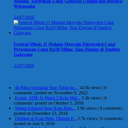
Malang, Targetkan Lahir Generasi Unggul dan Berjiwa
Wirausaha
24/07/2026
Festival Mbois 11 Malang Menyala Diproyeksi Catat
Perputaran Uang Rp50 Miliar, Siap Digelar di Stadion
Gajayana
22/07/2026
Berita Terpopuler
40 Ribu Aremania Siap Turun ke...
14.5k views
|
0
comments
|
posted on November 9, 2022
Kejam, SDK St Maria 2 Kota Mal...
3.3k views
|
0
comments
|
posted on Oktober 5, 2018
Wisata Edukasi Susu Kota Batu...
2.9k views
|
0 comments
|
posted on Desember 23, 2018
Ditilang di Kota Batu, Oknum P...
2.7k views
|
0 comments
|
posted on Juni 9, 2016