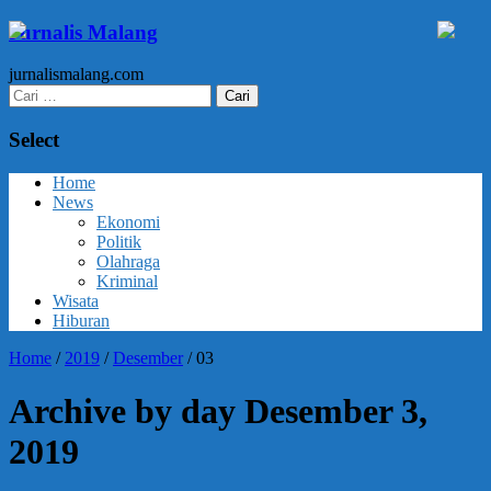
Jurnalis Malang
jurnalismalang.com
Cari
untuk:
Select
Home
News
Ekonomi
Politik
Olahraga
Kriminal
Wisata
Hiburan
Home
/
2019
/
Desember
/
03
Archive by day Desember 3,
2019