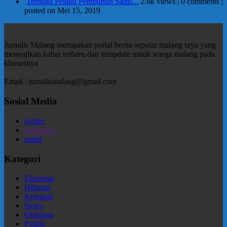
Terduga Pelaku Pembunuh Sadis...
2.6k views
|
0 comments
|
posted on Mei 15, 2019
Jurnalis Malang merupakan portal berita seputar malang raya yang
menyajikan kabar terbaru dan terupdate untuk warga malang pada
khususnya
Email : jurnalismalang@gmail.com
Sosial Media
twitter
instagram
email
Kategori
Ekonomi
Hiburan
Kriminal
News
Olahraga
Politik