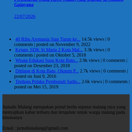
Gajayana
22/07/2026
Berita Terpopuler
40 Ribu Aremania Siap Turun ke...
14.5k views
|
0
comments
|
posted on November 9, 2022
Kejam, SDK St Maria 2 Kota Mal...
3.3k views
|
0
comments
|
posted on Oktober 5, 2018
Wisata Edukasi Susu Kota Batu...
2.9k views
|
0 comments
|
posted on Desember 23, 2018
Ditilang di Kota Batu, Oknum P...
2.7k views
|
0 comments
|
posted on Juni 9, 2016
Terduga Pelaku Pembunuh Sadis...
2.6k views
|
0 comments
|
posted on Mei 15, 2019
Jurnalis Malang merupakan portal berita seputar malang raya yang
menyajikan kabar terbaru dan terupdate untuk warga malang pada
khususnya
Email : jurnalismalang@gmail.com