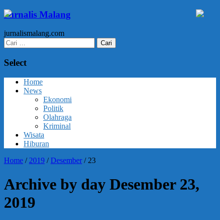
Jurnalis Malang
jurnalismalang.com
Cari
untuk:
Select
Home
News
Ekonomi
Politik
Olahraga
Kriminal
Wisata
Hiburan
Home
/
2019
/
Desember
/
23
Archive by day Desember 23,
2019