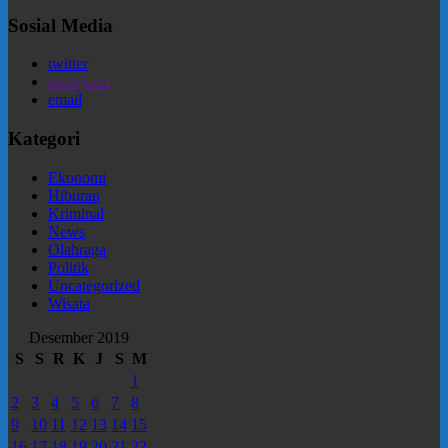
Sosial Media
twitter
instagram
email
Kategori
Ekonomi
Hiburan
Kriminal
News
Olahraga
Politik
Uncategorized
Wisata
Desember 2019
S
S
R
K
J
S
M
1
2
3
4
5
6
7
8
9
10
11
12
13
14
15
16
17
18
19
20
21
22