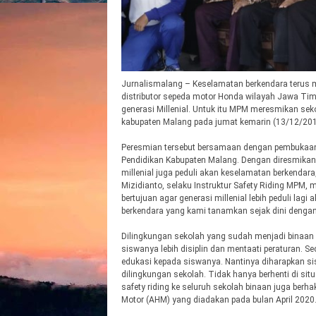
Jurnalismalang – Keselamatan berkendara terus 
distributor sepeda motor Honda wilayah Jawa Tim
generasi Millenial. Untuk itu MPM meresmikan se
kabupaten Malang pada jumat kemarin (13/12/201
Peresmian tersebut bersamaan dengan pembukaan 
Pendidikan Kabupaten Malang. Dengan diresmikanny
millenial juga peduli akan keselamatan berkendara
Mizidianto, selaku Instruktur Safety Riding MPM,
bertujuan agar generasi millenial lebih peduli lag
berkendara yang kami tanamkan sejak dini dengan
Dilingkungan sekolah yang sudah menjadi binaan s
siswanya lebih disiplin dan mentaati peraturan. S
edukasi kepada siswanya. Nantinya diharapkan s
dilingkungan sekolah. Tidak hanya berhenti di si
safety riding ke seluruh sekolah binaan juga berh
Motor (AHM) yang diadakan pada bulan April 2020