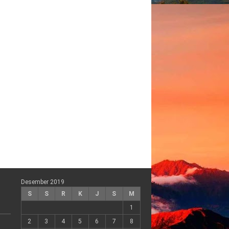
Desember 2019
S
S
R
K
J
S
M
1
2
3
4
5
6
7
8