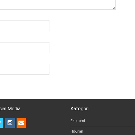
sial Media
Kategori
t
i
e
Ekonomi
w
n
m
Hiburan
i
s
a