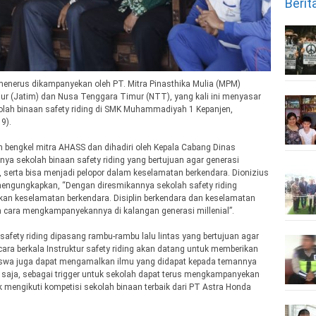
Berit
menerus dikampanyekan oleh PT. Mitra Pinasthika Mulia (MPM)
ur (Jatim) dan Nusa Tenggara Timur (NTT), yang kali ini menyasar
kolah binaan safety riding di SMK Muhammadiyah 1 Kepanjen,
9).
bengkel mitra AHASS dan dihadiri oleh Kepala Cabang Dinas
a sekolah binaan safety riding yang bertujuan agar generasi
, serta bisa menjadi pelopor dalam keselamatan berkendara. Dionizius
 mengungkapkan, “Dengan diresmikannya sekolah safety riding
i akan keselamatan berkendara. Disiplin berkendara dan keselamatan
 cara mengkampanyekannya di kalangan generasi millenial”.
afety riding dipasang rambu-rambu lalu lintas yang bertujuan agar
ecara berkala Instruktur safety riding akan datang untuk memberikan
iswa juga dapat mengamalkan ilmu yang didapat kepada temannya
tu saja, sebagai trigger untuk sekolah dapat terus mengkampanyekan
ak mengikuti kompetisi sekolah binaan terbaik dari PT Astra Honda
.