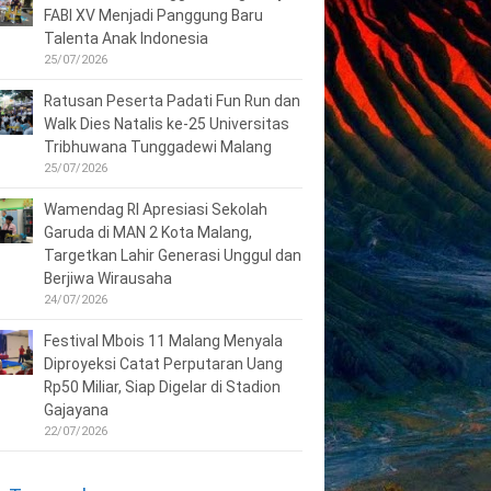
FABI XV Menjadi Panggung Baru
Talenta Anak Indonesia
25/07/2026
Ratusan Peserta Padati Fun Run dan
Walk Dies Natalis ke-25 Universitas
Tribhuwana Tunggadewi Malang
25/07/2026
Wamendag RI Apresiasi Sekolah
Garuda di MAN 2 Kota Malang,
Targetkan Lahir Generasi Unggul dan
Berjiwa Wirausaha
24/07/2026
Festival Mbois 11 Malang Menyala
Diproyeksi Catat Perputaran Uang
Rp50 Miliar, Siap Digelar di Stadion
Gajayana
22/07/2026