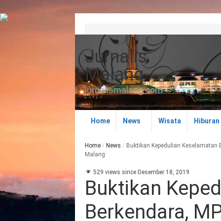
Jurnalis
Malang
jurnalismalang.com
Home
News
Wisata
Hiburan
Home
/
News
/
Buktikan Kepedulian Keselamatan 
Malang
529 views since Desember 18, 2019
Buktikan Keped
Berkendara, M