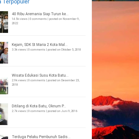
a Terpopuler
40 Ribu Aremania Siap Turun ke...
14.5k views
|
0 comments
|
posted on November 9,
2022
Kejam, SDK St Maria 2 Kota Mal...
3.3k views
|
0 comments
|
posted on Oktober 5, 2018
Wisata Edukasi Susu Kota Batu...
2.9k views
|
0 comments
|
posted on Desember 23,
2018
Ditilang di Kota Batu, Oknum P...
2.7k views
|
0 comments
|
posted on Juni 9, 2016
Terduga Pelaku Pembunuh Sadis...