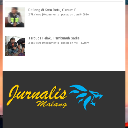
Ditilang di Kota Batu, Oknum P...
2.7k views
|
0 comments
|
posted on Juni 9, 2016
Terduga Pelaku Pembunuh Sadis...
2.6k views
|
0 comments
|
posted on Mei 15, 2019