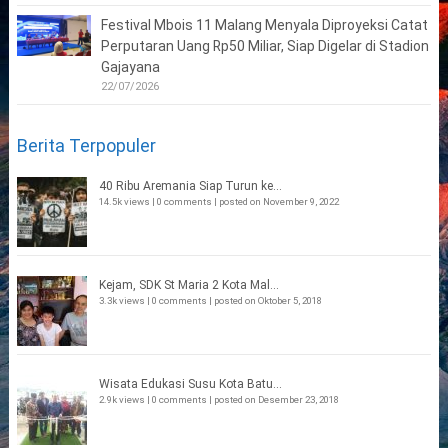
Festival Mbois 11 Malang Menyala Diproyeksi Catat
Perputaran Uang Rp50 Miliar, Siap Digelar di Stadion
Gajayana
22/07/2026
Berita Terpopuler
40 Ribu Aremania Siap Turun ke...
14.5k views
|
0 comments
|
posted on November 9, 2022
Kejam, SDK St Maria 2 Kota Mal...
3.3k views
|
0 comments
|
posted on Oktober 5, 2018
Wisata Edukasi Susu Kota Batu...
2.9k views
|
0 comments
|
posted on Desember 23, 2018