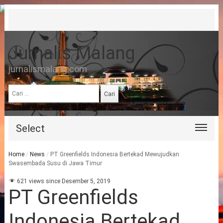
Jurnalis Malang
jurnalismalang.com
Cari
untuk:
Select
Home
/
News
/
PT Greenfields Indonesia Bertekad Mewujudkan
Swasembada Susu di Jawa Timur
621 views since Desember 5, 2019
PT Greenfields
Indonesia Bertekad