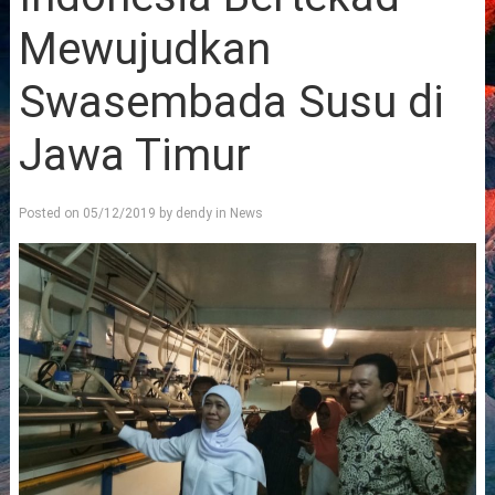
Mewujudkan
Swasembada Susu di
Jawa Timur
Posted on
05/12/2019
by
dendy
in
News