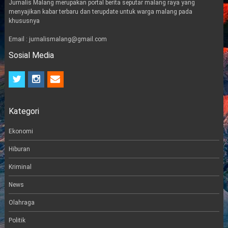
Jurnalis Malang merupakan portal berita seputar malang raya yang
menyajikan kabar terbaru dan terupdate untuk warga malang pada
khususnya
Email : jurnalismalang@gmail.com
Sosial Media
t
i
e
w
n
m
i
s
a
t
t
i
Kategori
t
a
l
e
g
r
r
Ekonomi
a
m
Hiburan
Kriminal
News
Olahraga
Politik