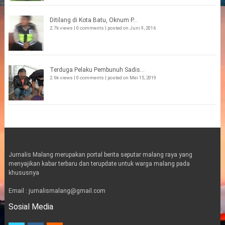
Ditilang di Kota Batu, Oknum P...
2.7k views
|
0 comments
|
posted on Juni 9, 2016
Terduga Pelaku Pembunuh Sadis...
2.6k views
|
0 comments
|
posted on Mei 15, 2019
Jurnalis Malang merupakan portal berita seputar malang raya yang
menyajikan kabar terbaru dan terupdate untuk warga malang pada
khususnya
Email : jurnalismalang@gmail.com
Sosial Media