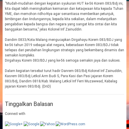
“Mudah-mudahan dengan kegiatan syukuran HUT ke-56 Korem 083/Bdj ini,
kita dapat Iebih meningkatkan keimanan dan ketaqwaan kita kepada Tuhan
YME, dan memohon ridho-Nya agar senantiasa memberikan petunjuk,
bimbingan dan Iindungannya, kepada kita sekalian, dalam melanjutkan
pengabdian kepada bangsa dan negara yang sangat kita cintai dan kita
banggakan bersama,” jelas Kolonel Inf Zainuddin.
Dandim 0833/Kota Malang mengucapkan Dirgahayu Korem 083/BDJ yang
ke-56 tahun 2019 sebagai alat negara, keberadaan Korem 083/BDJ tidak
terlepas dari perubahan lingkungan strategis yang berkembang dinamis dan
semakin kompleks.
Dirgahayu Korem 083/BDJ yang ke-56 semoga semakin jaya dan sukses.
Dalam kegiatan tersebut turut hadir Danrem 083/Bdj Kolonel Inf Zainuddin,
Kasrem 083/Bdj Letkol Arm Budi S, Para Kasi dan Pasi jajaran Korem
083/Bdj, Dandim 0818/Kab. Malang Letkol Inf Ferri Muzawwad, Kabalag
jajaran Korem 083/Bdj. (DnD)
Tinggalkan Balasan
Connect with