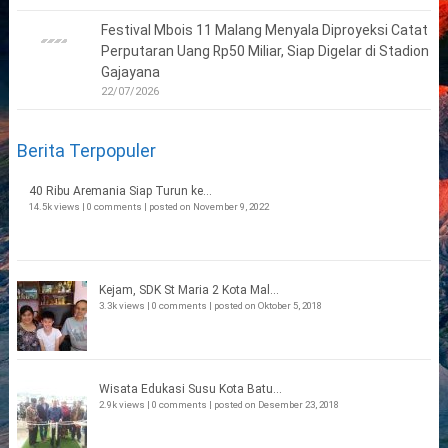
Festival Mbois 11 Malang Menyala Diproyeksi Catat
Perputaran Uang Rp50 Miliar, Siap Digelar di Stadion
Gajayana
22/07/2026
Berita Terpopuler
40 Ribu Aremania Siap Turun ke...
14.5k views
|
0 comments
|
posted on November 9, 2022
Kejam, SDK St Maria 2 Kota Mal...
3.3k views
|
0 comments
|
posted on Oktober 5, 2018
Wisata Edukasi Susu Kota Batu...
2.9k views
|
0 comments
|
posted on Desember 23, 2018