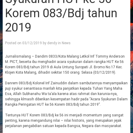
Korem 083/Bdj tahun
2019
Posted on
03/12/2019
by
dendy
in
News
Jurnalismalang – Dandim 0833/Kota Malang Letkol Inf Tommy Anderson
M. PICT, beserta ibu menghadiri acara syukuran dalam rangka HUT Ke 56
Korem 083/Bdj tahun 2019 di Aula Untung Suropati Jl. Bromo No.17 Kec.
Klojen Kota Malang, dihadiri sekitar 150 orang. Selasa (03/12/2019).
Danrem 083/Bdj Kolonel Inf Zainuddin dalam sambutannya menyampaikan
puji syukur senantiasa marilah kita panjatkan kepada Tuhan Yang Maha
Esa, Allah Subhanahu Wa ta’ala karena atas rahmat dan karunia-nya,
sehingga klmasih diberikan kesempatan hadir pada “Acara Syukuran Dalam
Rangka Peringatan HUT ke 56 Korem 083/Bdj tahun 2019”.
Tentunya HUT Korem 083/Bdj ke 56 ini menjadi momentum yang sangat
penting, karena mengandung nilai – nilai historis, yang merupakan jejak
perjalanan pengabdian satuan kepada Bangsa, Negara dan masyarakat.