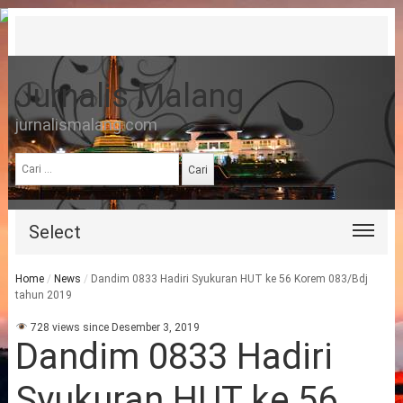
Jurnalis Malang
jurnalismalang.com
Cari
untuk:
Select
Home
/
News
/
Dandim 0833 Hadiri Syukuran HUT ke 56 Korem 083/Bdj
tahun 2019
728 views since Desember 3, 2019
Dandim 0833 Hadiri
Syukuran HUT ke 56