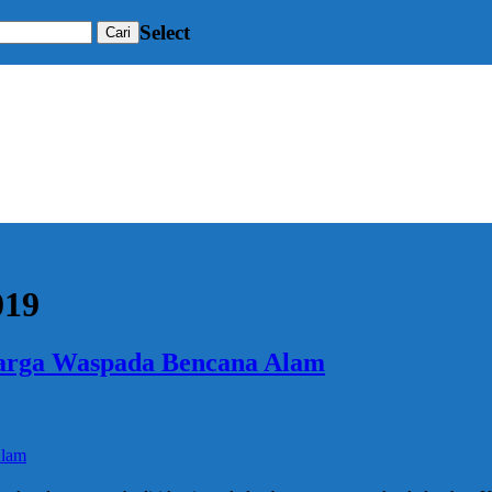
Select
019
arga Waspada Bencana Alam