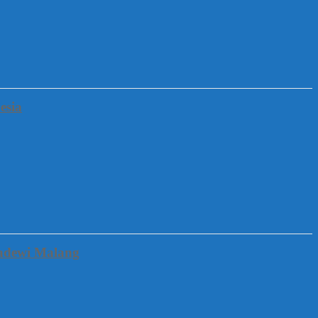
esia
gadewi Malang