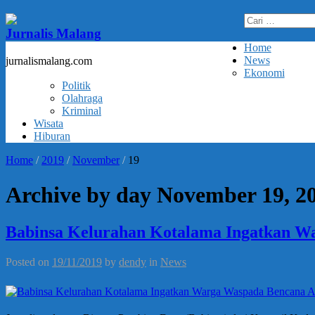
Cari
untuk:
Jurnalis Malang
Home
News
jurnalismalang.com
Ekonomi
Politik
Olahraga
Kriminal
Wisata
Hiburan
Home
/
2019
/
November
/
19
Archive by day November 19, 2
Babinsa Kelurahan Kotalama Ingatkan W
Posted on
19/11/2019
by
dendy
in
News