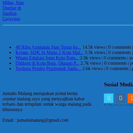
Berita Terpopuler
40 Ribu Aremania Siap Turun ke...
14.5k views
|
0 comments
Kejam, SDK St Maria 2 Kota Mal...
3.3k views
|
0 comments
Wisata Edukasi Susu Kota Batu...
2.9k views
|
0 comments
|
p
Ditilang di Kota Batu, Oknum P...
2.7k views
|
0 comments
|
p
Terduga Pelaku Pembunuh Sadis...
2.6k views
|
0 comments
|
Sosial Medi
Jurnalis Malang merupakan portal berita
seputar malang raya yang menyajikan kabar
terbaru dan terupdate untuk warga malang pada
twitter
instagra
em
khususnya
Email : jurnalismalang@gmail.com