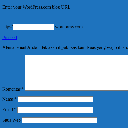
Enter your WordPress.com blog URL
http://
.wordpress.com
Proceed
Alamat email Anda tidak akan dipublikasikan.
Ruas yang wajib ditan
Komentar
*
Nama
*
Email
*
Situs Web