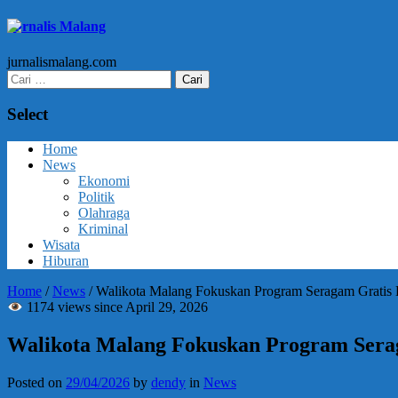
Jurnalis Malang
jurnalismalang.com
Cari
untuk:
Select
Home
News
Ekonomi
Politik
Olahraga
Kriminal
Wisata
Hiburan
Home
/
News
/
Walikota Malang Fokuskan Program Seragam Gratis B
1174 views since April 29, 2026
Walikota Malang Fokuskan Program Serag
Posted on
29/04/2026
by
dendy
in
News