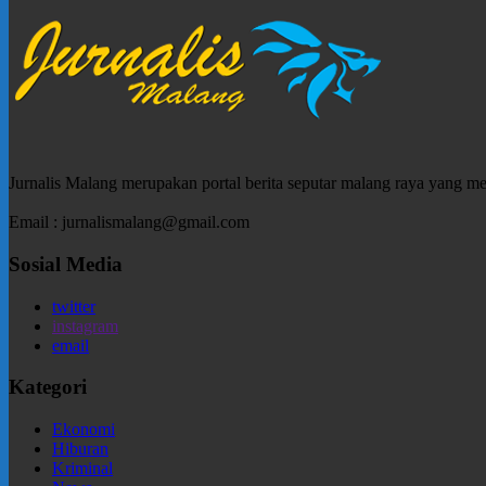
Jurnalis Malang merupakan portal berita seputar malang raya yang m
Email : jurnalismalang@gmail.com
Sosial Media
twitter
instagram
email
Kategori
Ekonomi
Hiburan
Kriminal