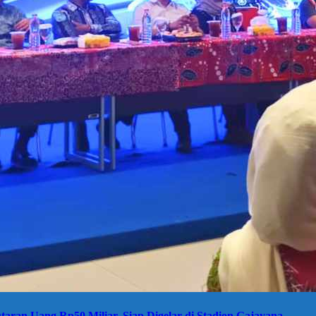
taran Uang Rp50 Miliar, Siap Digelar di Stadion Gajayana