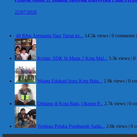
22/07/2026
Berita Terpopuler
40 Ribu Aremania Siap Turun ke...
14.5k views
|
0 comments
Kejam, SDK St Maria 2 Kota Mal...
3.3k views
|
0
Wisata Edukasi Susu Kota Batu...
2.9k views
|
0 c
Ditilang di Kota Batu, Oknum P...
2.7k views
|
0 c
Terduga Pelaku Pembunuh Sadis...
2.6k views
|
0 