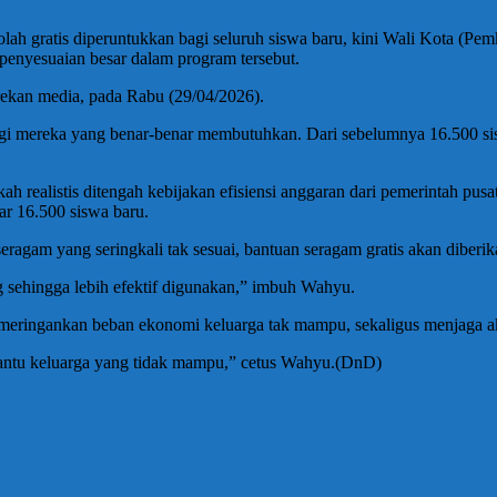
ah gratis diperuntukkan bagi seluruh siswa baru, kini Wali Kota (Pe
penyesuaian besar dalam program tersebut.
rekan media, pada Rabu (29/04/2026).
agi mereka yang benar-benar membutuhkan. Dari sebelumnya 16.500 sis
h realistis ditengah kebijakan efisiensi anggaran dari pemerintah pu
ar 16.500 siswa baru.
agam yang seringkali tak sesuai, bantuan seragam gratis akan diberik
 sehingga lebih efektif digunakan,” imbuh Wahyu.
eringankan beban ekonomi keluarga tak mampu, sekaligus menjaga ak
antu keluarga yang tidak mampu,” cetus Wahyu.(DnD)