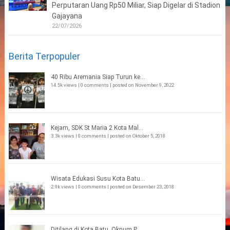
Perputaran Uang Rp50 Miliar, Siap Digelar di Stadion
Gajayana
22/07/2026
Berita Terpopuler
40 Ribu Aremania Siap Turun ke...
14.5k views
|
0 comments
|
posted on November 9, 2022
Kejam, SDK St Maria 2 Kota Mal...
3.3k views
|
0 comments
|
posted on Oktober 5, 2018
Wisata Edukasi Susu Kota Batu...
2.9k views
|
0 comments
|
posted on Desember 23, 2018
Ditilang di Kota Batu, Oknum P...