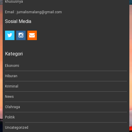
khususnya
Email : jurnalismalang@gmail.com
Sosial Media
t
i
e
w
n
m
i
s
a
t
t
i
Kategori
t
a
l
e
g
r
r
Ekonomi
a
m
Hiburan
Kriminal
News
Olahraga
Politik
Uncategorized