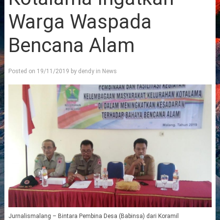
Warga Waspada
Bencana Alam
Posted on
19/11/2019
by
dendy
in
News
Jurnalismalang – Bintara Pembina Desa (Babinsa) dari Koramil