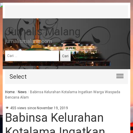
Jurnalis Malang
jurnalismalang.com
Cari
untuk:
Select
Home
/
News
/
Babinsa Kelurahan Kotalama Ingatkan Warga Waspada
Bencana Alam
455 views since November 19, 2019
Babinsa Kelurahan
Kotalama Ingatkan