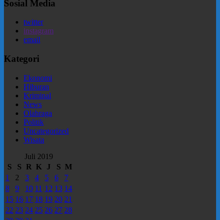
Sosial Media
twitter
instagram
email
Kategori
Ekonomi
Hiburan
Kriminal
News
Olahraga
Politik
Uncategorized
Wisata
Juli 2019
S
S
R
K
J
S
M
1
2
3
4
5
6
7
8
9
10
11
12
13
14
15
16
17
18
19
20
21
22
23
24
25
26
27
28