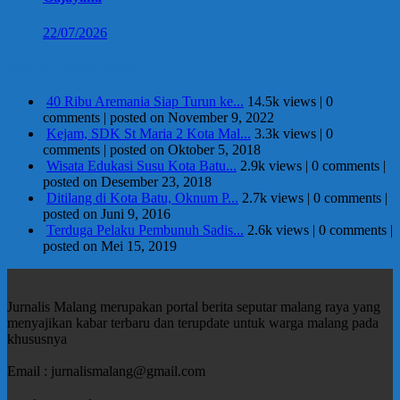
22/07/2026
Berita Terpopuler
40 Ribu Aremania Siap Turun ke...
14.5k views
|
0
comments
|
posted on November 9, 2022
Kejam, SDK St Maria 2 Kota Mal...
3.3k views
|
0
comments
|
posted on Oktober 5, 2018
Wisata Edukasi Susu Kota Batu...
2.9k views
|
0 comments
|
posted on Desember 23, 2018
Ditilang di Kota Batu, Oknum P...
2.7k views
|
0 comments
|
posted on Juni 9, 2016
Terduga Pelaku Pembunuh Sadis...
2.6k views
|
0 comments
|
posted on Mei 15, 2019
Jurnalis Malang merupakan portal berita seputar malang raya yang
menyajikan kabar terbaru dan terupdate untuk warga malang pada
khususnya
Email : jurnalismalang@gmail.com