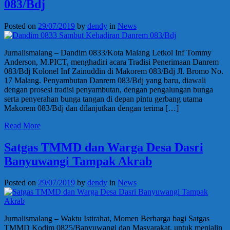
083/Bdj
Posted on
29/07/2019
by
dendy
in
News
Jurnalismalang – Dandim 0833/Kota Malang Letkol Inf Tommy
Anderson, M.PICT, menghadiri acara Tradisi Penerimaan Danrem
083/Bdj Kolonel Inf Zainuddin di Makorem 083/Bdj Jl. Bromo No.
17 Malang. Penyambutan Danrem 083/Bdj yang baru, diawali
dengan prosesi tradisi penyambutan, dengan pengalungan bunga
serta penyerahan bunga tangan di depan pintu gerbang utama
Makorem 083/Bdj dan dilanjutkan dengan terima […]
Read More
Satgas TMMD dan Warga Desa Dasri
Banyuwangi Tampak Akrab
Posted on
29/07/2019
by
dendy
in
News
Jurnalismalang – Waktu Istirahat, Momen Berharga bagi Satgas
TMMD Kodim 0825/Banyuwangi dan Masyarakat, untuk menjalin