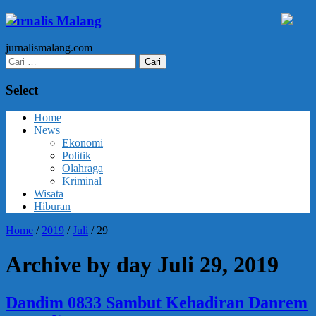
Jurnalis Malang
jurnalismalang.com
Cari
untuk:
Select
Home
News
Ekonomi
Politik
Olahraga
Kriminal
Wisata
Hiburan
Home
/
2019
/
Juli
/
29
Archive by day Juli 29, 2019
Dandim 0833 Sambut Kehadiran Danrem