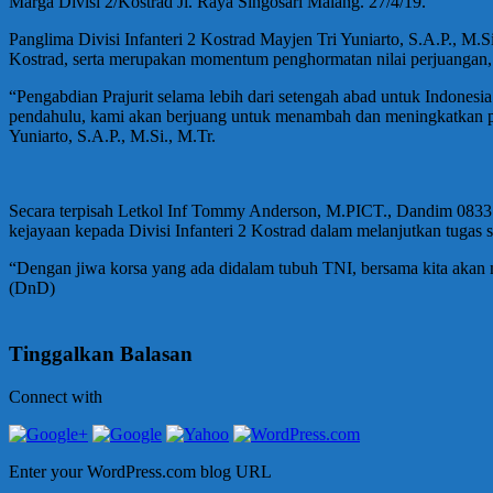
Marga Divisi 2/Kostrad Jl. Raya Singosari Malang. 27/4/19.
Panglima Divisi Infanteri 2 Kostrad Mayjen Tri Yuniarto, S.A.P., M
Kostrad, serta merupakan momentum penghormatan nilai perjuangan, 
“Pengabdian Prajurit selama lebih dari setengah abad untuk Indonesi
pendahulu, kami akan berjuang untuk menambah dan meningkatkan pr
Yuniarto, S.A.P., M.Si., M.Tr.
Secara terpisah Letkol Inf Tommy Anderson, M.PICT., Dandim 0833
kejayaan kepada Divisi Infanteri 2 Kostrad dalam melanjutkan tugas 
“Dengan jiwa korsa yang ada didalam tubuh TNI, bersama kita akan
(DnD)
Tinggalkan Balasan
Connect with
Enter your WordPress.com blog URL