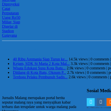
Berita Terpopuler
40 Ribu Aremania Siap Turun ke...
14.5k views
|
0 comments
Kejam, SDK St Maria 2 Kota Mal...
3.3k views
|
0 comments
Wisata Edukasi Susu Kota Batu...
2.9k views
|
0 comments
|
p
Ditilang di Kota Batu, Oknum P...
2.7k views
|
0 comments
|
p
Terduga Pelaku Pembunuh Sadis...
2.6k views
|
0 comments
|
Sosial Medi
Jurnalis Malang merupakan portal berita
seputar malang raya yang menyajikan kabar
terbaru dan terupdate untuk warga malang pada
twitter
instagra
em