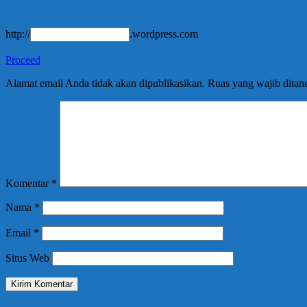
http://
.wordpress.com
Proceed
Alamat email Anda tidak akan dipublikasikan.
Ruas yang wajib ditan
Komentar
*
Nama
*
Email
*
Situs Web