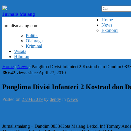
Cari
untuk:
Jurnalis Malang
Home
News
jurnalismalang.com
Ekonomi
Politik
Olahraga
Kriminal
Wisata
Hiburan
Home
/
News
/
Panglima Divisi Infanteri 2 Kostrad dan Dandim 083
👁 642 views since April 27, 2019
Panglima Divisi Infanteri 2 Kostrad dan 
Posted on
27/04/2019
by
dendy
in
News
Jurnalismalang – Dandim 0833/Kota Malang Letkol Inf Tommy Anders