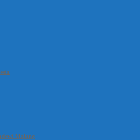
esia
gadewi Malang