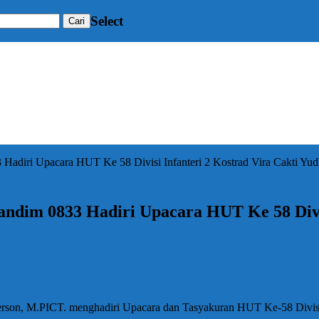
Select
3 Hadiri Upacara HUT Ke 58 Divisi Infanteri 2 Kostrad Vira Cakti Yu
Dandim 0833 Hadiri Upacara HUT Ke 58 Divi
on, M.PICT. menghadiri Upacara dan Tasyakuran HUT Ke-58 Divisi In