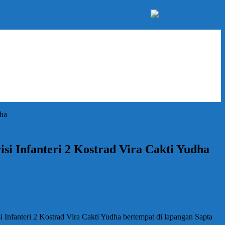
dha
si Infanteri 2 Kostrad Vira Cakti Yudha
fanteri 2 Kostrad Vira Cakti Yudha bertempat di lapangan Sapta