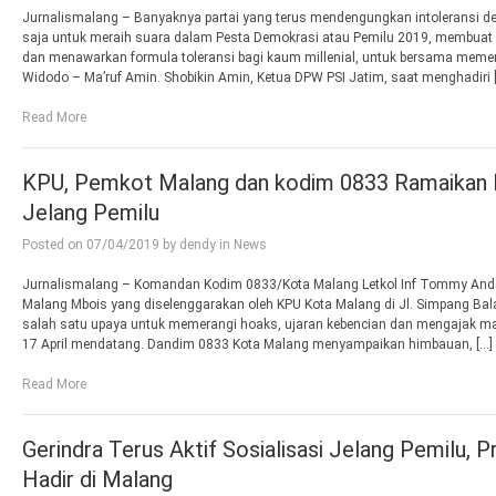
Jurnalismalang – Banyaknya partai yang terus mendengungkan intoleransi d
saja untuk meraih suara dalam Pesta Demokrasi atau Pemilu 2019, membuat Pa
dan menawarkan formula toleransi bagi kaum millenial, untuk bersama meme
Widodo – Ma’ruf Amin. Shobikin Amin, Ketua DPW PSI Jatim, saat menghadiri 
Read More
KPU, Pemkot Malang dan kodim 0833 Ramaikan
Jelang Pemilu
Posted on
07/04/2019
by
dendy
in
News
Jurnalismalang – Komandan Kodim 0833/Kota Malang Letkol Inf Tommy Ande
Malang Mbois yang diselenggarakan oleh KPU Kota Malang di Jl. Simpang Bal
salah satu upaya untuk memerangi hoaks, ujaran kebencian dan mengajak mas
17 April mendatang. Dandim 0833 Kota Malang menyampaikan himbauan, […]
Read More
Gerindra Terus Aktif Sosialisasi Jelang Pemilu, 
Hadir di Malang