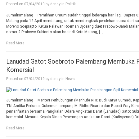
Posted on
07/04/2019
by
dendy
in
Politik
Jurnalismalang – Pemilihan Umum sudah tinggal beberapa hari lagi, Capres 0
Malang pada 12 April mendatang, untuk mendongkrak perolehan suara dari sa
Moreno Soeprapto, Ketua Relawan Roemah Djoeang duet Prabowo-Sandi Mala
nomor 2 Prabowo Subianto akan hadir di Kota Malang, […]
Read More
Lanudad Gatot Soebroto Palembang Membuka Pe
Komersial
Posted on
07/04/2019
by
dendy
in
News
Jurnalismalang – Menteri Perhubungan (Menhub) RI Ir. Budi Karya Sumadi, Kep
TNI Andika Perkasa, Gubernur Lampung M. Ridho Ficardo dan Bupati Way Kan
pemanfaatan bersama Pangkalan Udara Angkatan Darat (Lanudad) Gatot Subr
komersial. Menurut Kepala Dinas Penerangan Angkatan Darat (Kadispenad) Bri
Read More