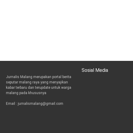
Sosial Media
Jurnalis Malang merupakan portal berita
t
i
e
seputar malang raya yang menyajikan
w
n
m
kabar terbaru dan terupdate untuk warga
i
s
a
malang pada khususnya
t
t
i
t
a
l
Email : jurnalismalang@gmail.com
e
g
r
r
a
m