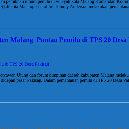
aan pemilihan umum pemilu di wilayah kota Malang Komandan Kodim
S) di kota Malang. Letkol Inf Tommy Anderson melakukan pemantauan
en Malang Pantau Pemilu di TPS 20 Desa 
de Setyawan Ujung dan forum pimpinan daerah kabupaten Malang mela
ak didepan pasar Pakisaji. Dalam pemantauan pemilu di TPS 20 Desa 
mbal Mama Ni Asal Malang Catat Ekspor Skala Besar