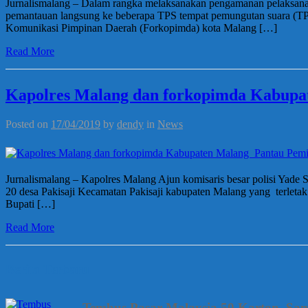
Jurnalismalang – Dalam rangka melaksanakan pengamanan pelaksan
pemantauan langsung ke beberapa TPS tempat pemungutan suara (TP
Komunikasi Pimpinan Daerah (Forkopimda) kota Malang […]
Read More
Kapolres Malang dan forkopimda Kabupat
Posted on
17/04/2019
by
dendy
in
News
Jurnalismalang – Kapolres Malang Ajun komisaris besar polisi Ya
20 desa Pakisaji Kecamatan Pakisaji kabupaten Malang yang terlet
Bupati […]
Read More
Berita Terbaru
Tembus Pasar Malaysia 50 Karton, Sa