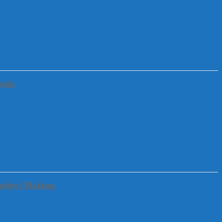
esia
gadewi Malang