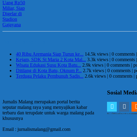
Berita Terpopuler
40 Ribu Aremania Siap Turun ke...
14.5k views
|
0 comments
Kejam, SDK St Maria 2 Kota Mal...
3.3k views
|
0 comments
Wisata Edukasi Susu Kota Batu...
2.9k views
|
0 comments
|
p
Ditilang di Kota Batu, Oknum P...
2.7k views
|
0 comments
|
p
Terduga Pelaku Pembunuh Sadis...
2.6k views
|
0 comments
|
Sosial Medi
Jurnalis Malang merupakan portal berita
seputar malang raya yang menyajikan kabar
terbaru dan terupdate untuk warga malang pada
twitter
instagra
em
khususnya
Email : jurnalismalang@gmail.com