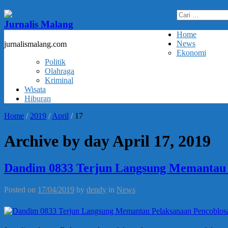
Cari
untuk:
Jurnalis Malang
Home
News
jurnalismalang.com
Ekonomi
Politik
Olahraga
Kriminal
Wisata
Hiburan
Home
/
2019
/
April
/
17
Archive by day April 17, 2019
Dandim 0833 Terjun Langsung Memantau P
Posted on
17/04/2019
by
dendy
in
News