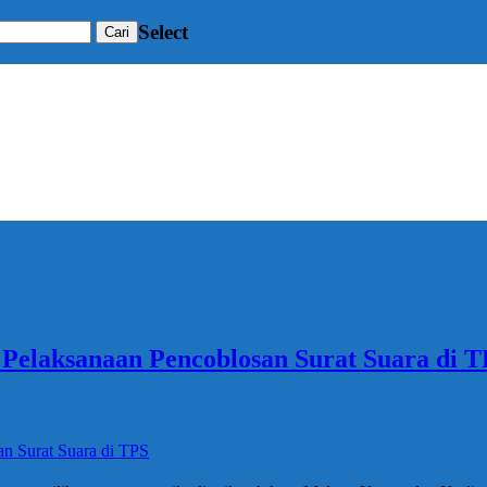
Select
elaksanaan Pencoblosan Surat Suara di T