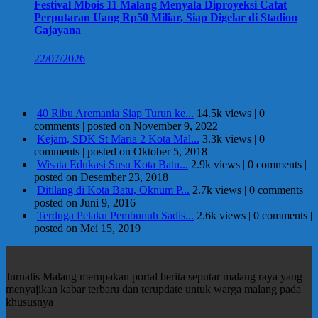
Festival Mbois 11 Malang Menyala Diproyeksi Catat
Perputaran Uang Rp50 Miliar, Siap Digelar di Stadion
Gajayana
22/07/2026
Berita Terpopuler
40 Ribu Aremania Siap Turun ke...
14.5k views
|
0
comments
|
posted on November 9, 2022
Kejam, SDK St Maria 2 Kota Mal...
3.3k views
|
0
comments
|
posted on Oktober 5, 2018
Wisata Edukasi Susu Kota Batu...
2.9k views
|
0 comments
|
posted on Desember 23, 2018
Ditilang di Kota Batu, Oknum P...
2.7k views
|
0 comments
|
posted on Juni 9, 2016
Terduga Pelaku Pembunuh Sadis...
2.6k views
|
0 comments
|
posted on Mei 15, 2019
Jurnalis Malang merupakan portal berita seputar malang raya yang
menyajikan kabar terbaru dan terupdate untuk warga malang pada
khususnya