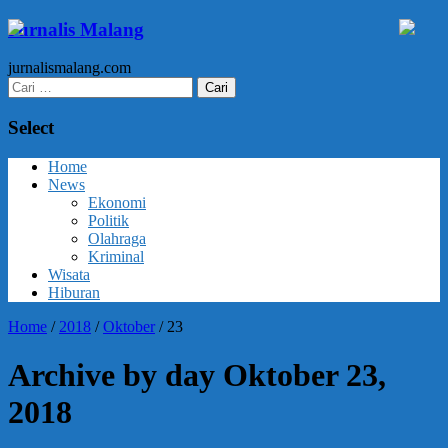
Jurnalis Malang
jurnalismalang.com
Cari
untuk:
Select
Home
News
Ekonomi
Politik
Olahraga
Kriminal
Wisata
Hiburan
Home
/
2018
/
Oktober
/
23
Archive by day Oktober 23,
2018