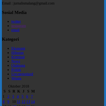
Email : jurnalismalang@gmail.com
Sosial Media
twitter
instagram
email
Kategori
Ekonomi
Hiburan
Kriminal
News
Olahraga
Politik
Uncategorized
Wisata
Oktober 2018
S
S
R
K
J
S
M
1
2
3
4
5
6
7
8
9
10
11
12
13
14