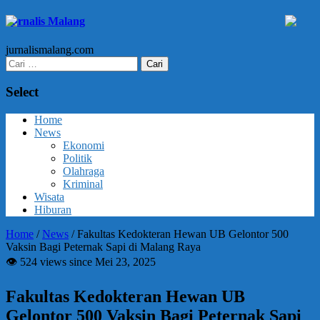
Jurnalis Malang
jurnalismalang.com
Cari
untuk:
Select
Home
News
Ekonomi
Politik
Olahraga
Kriminal
Wisata
Hiburan
Home
/
News
/
Fakultas Kedokteran Hewan UB Gelontor 500
Vaksin Bagi Peternak Sapi di Malang Raya
👁 524 views since Mei 23, 2025
Fakultas Kedokteran Hewan UB
Gelontor 500 Vaksin Bagi Peternak Sapi