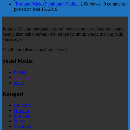
Terduga Pelaku Pembunuh Sadis...
2.6k views
|
0 comments
|
posted on Mei 15, 2019
Jurnalis Malang merupakan portal berita seputar malang raya yang
menyajikan kabar terbaru dan terupdate untuk warga malang pada
khususnya
Email : jurnalismalang@gmail.com
Sosial Media
twitter
instagram
email
Kategori
Ekonomi
Hiburan
Kriminal
News
Olahraga