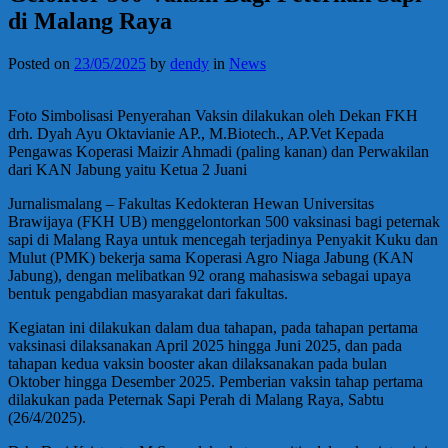
di Malang Raya
Posted on
23/05/2025
by
dendy
in
News
Foto Simbolisasi Penyerahan Vaksin dilakukan oleh Dekan FKH
drh. Dyah Ayu Oktavianie AP., M.Biotech., AP.Vet Kepada
Pengawas Koperasi Maizir Ahmadi (paling kanan) dan Perwakilan
dari KAN Jabung yaitu Ketua 2 Juani
Jurnalismalang – Fakultas Kedokteran Hewan Universitas
Brawijaya (FKH UB) menggelontorkan 500 vaksinasi bagi peternak
sapi di Malang Raya untuk mencegah terjadinya Penyakit Kuku dan
Mulut (PMK) bekerja sama Koperasi Agro Niaga Jabung (KAN
Jabung), dengan melibatkan 92 orang mahasiswa sebagai upaya
bentuk pengabdian masyarakat dari fakultas.
Kegiatan ini dilakukan dalam dua tahapan, pada tahapan pertama
vaksinasi dilaksanakan April 2025 hingga Juni 2025, dan pada
tahapan kedua vaksin booster akan dilaksanakan pada bulan
Oktober hingga Desember 2025. Pemberian vaksin tahap pertama
dilakukan pada Peternak Sapi Perah di Malang Raya, Sabtu
(26/4/2025).