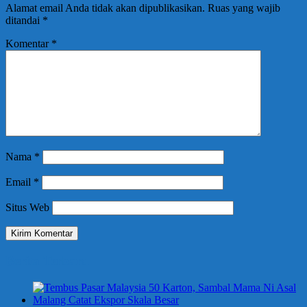
Alamat email Anda tidak akan dipublikasikan.
Ruas yang wajib
ditandai
*
Komentar
*
Nama
*
Email
*
Situs Web
Berita Terbaru