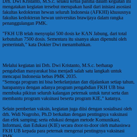
Drh. Dwi Kristanto, M.S.c. selaku ketua panitia dalam kegiatan ini
mengatakan kegiatan tersebut merupakan hasil dari inisiasi asosiasi
fakultas kedokteran hewan seluruh Indonesia (AFKHI) khususnya
fakultas kedokteran hewan universitas brawijaya dalam rangka
penanggulangan PMK.
”FKH UB telah menyuplai 500 dosis ke KAN Jabung, dari total
kebutuhan 7500 dosis. Sementara itu sisanya akan dipenuhi oleh
pemerintah,” kata Dokter Dwi menambahkan.
Melalui kegiatan ini Drh. Dwi Kristanto, M.S.c. berharap
pengabdian masyarakat bisa menjadi salah satu langkah untuk
mencapai Indonesia bebas PMK 2035.
“Semoga program ini bisa berkelanjutan dan dijalankan setiap tahun,
harapannya dengan adanya program pengabdian FKH UB bisa
membuka pikiran seluruh kalangan peternak untuk turut serta dan
membantu program vaksinasi beserta program KIE,” katanya.
Selain pemberian vaksin, kegiatan juga diisi dengan sosialisasi oleh
drh. Widi Nugroho, Ph.D berkaitan dengan pentingnya vaksinasi
dan efek samping; serta edukasi dengan metode Komunikasi,
Informasi, dan Edukasi (KIE) secara door-to-door oleh mahasiswa
FKH UB kepada para peternak mengenai pentingnya vaksinasi
PMK.