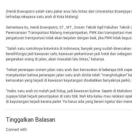
(Hendi Bowoputro salah satu pakar arus lalu lintas dari Universitas Brawi
terhadap rekayasa satu arah di Kota Malang)
Sementara itu, Hendi Bowoputro, ST., MT., Dosen Teknik Sipil Fakultas Teknik
Perencanaan Transportasi Malang menyampaikan, PWK dan transportasi menja
pengaturan transportasi tidak akan berjalan dengan baik, jika PWK tidak bagus
“Salah satu contohnya kota-kota di Indonesia, banyak yang sudah direncaka
beralihfungsi jadi kawasan cafe, kawasan perkantoran jadi hotel dan sebagai
pergerakan orang di jalan, akan masalah lalu lintas,” katanya.
Terkait penerapan sistem jalan satu arah dan kemacetan di beberapa titik sep
menjelaskan bahwa penerapan jalan satu arah dinilai telah “menghidupkan” k
kemacetan yang terjadi di kawasan kayutangan disebabkan banyaknya parkir, s
“Habis satu arah ini malah jadi hidup, jadi kawasan kuliner. Seperti di Malioboro
supaya tidak terjadi penumpukan di satu titik. Nah kita kalau mau relokasi ap
di kayutangan terjadi karena parkir. Ya harus ada yang berani ngatur dan mene
Tinggalkan Balasan
Connect with