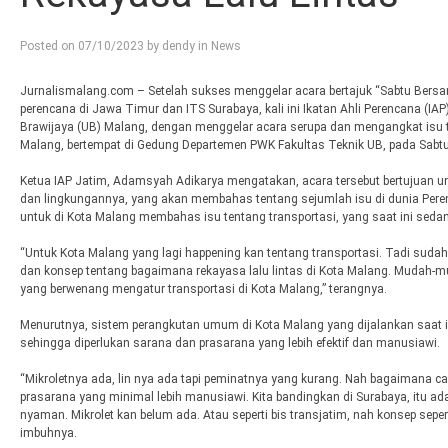
Posted on
07/10/2023
by
dendy
in
News
Jurnalismalang.com – Setelah sukses menggelar acara bertajuk “Sabtu Bersa
perencana di Jawa Timur dan ITS Surabaya, kali ini Ikatan Ahli Perencana (IA
Brawijaya (UB) Malang, dengan menggelar acara serupa dan mengangkat isu te
Malang, bertempat di Gedung Departemen PWK Fakultas Teknik UB, pada Sabtu
Ketua IAP Jatim, Adamsyah Adikarya mengatakan, acara tersebut bertujuan u
dan lingkungannya, yang akan membahas tentang sejumlah isu di dunia Pere
untuk di Kota Malang membahas isu tentang transportasi, yang saat ini sedan
“Untuk Kota Malang yang lagi happening kan tentang transportasi. Tadi suda
dan konsep tentang bagaimana rekayasa lalu lintas di Kota Malang. Mudah-m
yang berwenang mengatur transportasi di Kota Malang,” terangnya.
Menurutnya, sistem perangkutan umum di Kota Malang yang dijalankan saat i
sehingga diperlukan sarana dan prasarana yang lebih efektif dan manusiawi.
“Mikroletnya ada, lin nya ada tapi peminatnya yang kurang. Nah bagaimana c
prasarana yang minimal lebih manusiawi. Kita bandingkan di Surabaya, itu ada m
nyaman. Mikrolet kan belum ada. Atau seperti bis transjatim, nah konsep seper
imbuhnya.