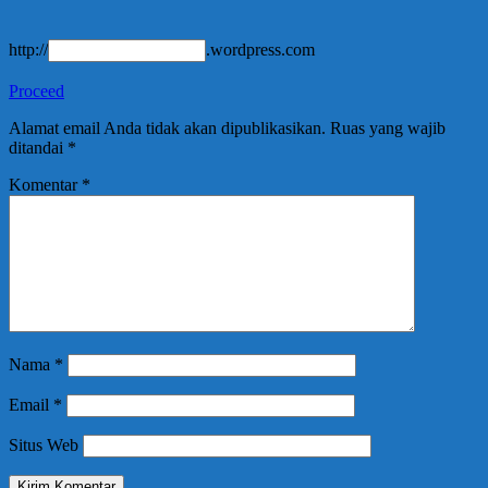
http://
.wordpress.com
Proceed
Alamat email Anda tidak akan dipublikasikan.
Ruas yang wajib
ditandai
*
Komentar
*
Nama
*
Email
*
Situs Web