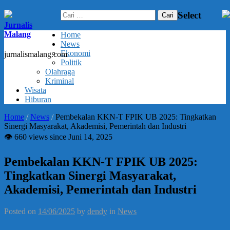
Cari
Select
untuk:
Jurnalis
Malang
Home
News
Ekonomi
jurnalismalang.com
Politik
Olahraga
Kriminal
Wisata
Hiburan
Home
/
News
/
Pembekalan KKN-T FPIK UB 2025: Tingkatkan
Sinergi Masyarakat, Akademisi, Pemerintah dan Industri
👁 660 views since Juni 14, 2025
Pembekalan KKN-T FPIK UB 2025:
Tingkatkan Sinergi Masyarakat,
Akademisi, Pemerintah dan Industri
Posted on
14/06/2025
by
dendy
in
News