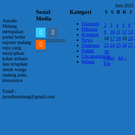
Juni 2025
Sosial
Kategori
S
S
R
K
J
Media
Jurnalis
Ekonomi
2
3
4
5
6
Malang
Hiburan
merupakan
9
10
11
12
13
Kriminal
portal berita
16
17
18
19
20
twitter
instagram
News
seputar malang
23
24
25
26
27
Olahraga
raya yang
Politik
30
email
menyajikan
Uncategorized
« Mei
Jul »
kabar terbaru
Wisata
Top
dan terupdate
untuk warga
malang pada
khususnya
Email :
jurnalismalang@gmail.com