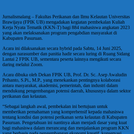
Jurnalismalang – Fakultas Perikanan dan Ilmu Kelautan Universitas
Brawijaya (FPIK UB) mengadakan kegiatan pembekalan Kuliah
Kerja Nyata Tematik (KKN-T) bagi 884 mahasiswa angkatan 2023
yang akan melaksanakan program pengabdian masyarakat di
Kabupaten Pasuruan.
Acara ini dilaksanakan secara hybrid pada Sabtu, 14 Juni 2025,
dengan narasumber dan panitia hadir secara luring di Ruang Sidang
Lantai 2 FPIK UB, sementara peserta lainnya mengikuti secara
daring melalui Zoom.
Acara dibuka oleh Dekan FPIK UB, Prof. Dr. Sc. Asep Awaludin
Prihanto, S.Pi., M.P., yang menekankan pentingnya kolaborasi
antara masyarakat, akademisi, pemerintah, dan industri dalam
mendukung pengembangan potensi daerah, khususnya dalam sektor
perikanan dan kelautan.
“Sebagai langkah awal, pembekalan ini bertujuan untuk
memberikan pemahaman yang komprehensif kepada mahasiswa
tentang kondisi dan potensi perikanan serta kelautan di Kabupaten
Pasuruan. Pengetahuan ini nantinya akan menjadi dasar yang kuat
bagi mahasiswa dalam merancang dan menjalankan program KKN
yang berbasis pada pengembangan ekonomi kreatif, konservasi