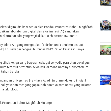
ktor digital disikapi serius oleh Pondok Pesantren Bahrul Maghfiroh
dirikan laboratorium digital dan akal imitasi (AI) yang akan
kstrakurikuler yang wajib diikuti oleh sekitar 350 santri.
 Sayiddina Ali, yang mengatakan ‘didiklah anak-anakmu sesuai
i, MS, IPU sebagai pengasuh Ponpes BMCI. “Oleh karena itu saya
pihak ketiga yang berperan sebagai penyedia peralatan sekaligus
orium tersebut berstatus sewa beli, di mana nantinya laboratorium
 tahun berjalan.
bangan Universitas Brawijaya Abadi, turut mendukung inisiatif
 Pihak yayasan menganggap sudah saatnya para santri yang selama
nia teknologi.
dok Pesantren Bahrul Maghfiroh Malang)