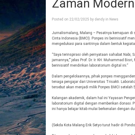
Zaman Modern
Posted on
22/02/2025
by
dendy
in
News
Jurnalismalang, Malang – Pesatnya kemajuan di se
Cinta Indonesia (BMCI). Ponpes ini berinisiatif men
mengedukasi para santrinya dalam bentuk kegiatan e
“Saya terinspirasi oleh pernyataan sahabat Nabi,
jamannya,’” jelas Prof. Dr. Ir. KH. Muhammad Bisr
berinisiatif mendirikan laboratorium digital ini.”
Dalam pengelolaannya, pihak ponpes menggandeng 
tenaga pengajar dari Universitas Trisakti. Laborat
tersebut akan menjadi milik Ponpes BMCI setelah 5
Kalangan akademik, dalam hal ini Yayasan Pengem
laboratorium digital dengan memberikan donasi.
ini hanya belajar kitab mulai berkenalan dengan du
(Sekda Kota Malang Erik Setyo turut hadir di Pon