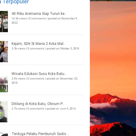
a Terpopuler
40 Ribu Aremania Siap Turun ke...
14.5k views
|
0 comments
|
posted on November 9,
2022
Kejam, SDK St Maria 2 Kota Mal...
3.3k views
|
0 comments
|
posted on Oktober 5, 2018
Wisata Edukasi Susu Kota Batu...
2.9k views
|
0 comments
|
posted on Desember 23,
2018
Ditilang di Kota Batu, Oknum P...
2.7k views
|
0 comments
|
posted on Juni 9, 2016
Terduga Pelaku Pembunuh Sadis...