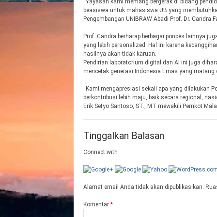
“Yayasan kami memang bergerak di bidang pendidik
beasiswa untuk mahasiswa UB yang membutuhkan, 
Pengembangan UNIBRAW Abadi Prof. Dr. Candra Faj
Prof. Candra berharap berbagai ponpes lainnya j
yang lebih personalized. Hal ini karena kecanggih
hasilnya akan tidak karuan.
Pendirian laboratorium digital dan AI ini juga di
mencetak generasi Indonesia Emas yang matang da
“Kami mengapresiasi sekali apa yang dilakukan P
berkontribusi lebih maju, baik secara regional, n
Erik Setyo Santoso, ST., MT mewakili Pemkot Mala
Tinggalkan Balasan
Connect with
Alamat email Anda tidak akan dipublikasikan.
Ruas
Komentar
*