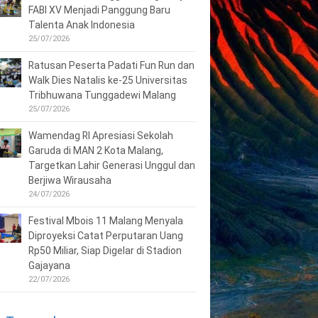
FABI XV Menjadi Panggung Baru
Talenta Anak Indonesia
25/07/2026
Ratusan Peserta Padati Fun Run dan
Walk Dies Natalis ke-25 Universitas
Tribhuwana Tunggadewi Malang
25/07/2026
Wamendag RI Apresiasi Sekolah
Garuda di MAN 2 Kota Malang,
Targetkan Lahir Generasi Unggul dan
Berjiwa Wirausaha
24/07/2026
Festival Mbois 11 Malang Menyala
Diproyeksi Catat Perputaran Uang
Rp50 Miliar, Siap Digelar di Stadion
Gajayana
22/07/2026