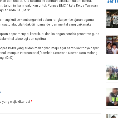
Berit
an dan sosial. Bila selama ini bantuan diberikan dalam bentuk
tahun ini kami salurkan untuk Ponpes BMCI,” kata Ketua Yayasan
ri Ananda, SE., M.Sc.
uga mengikuti perkembangan ini dalam rangka pembelajaran agama
an suatu alat bila tidak diimbangi dengan mental yang baik maka
harapkan dapat menjadi kontribusi dari kalangan pondok pesantren guna
lam hal teknologi dan spiritual.
onpes BMCI yang sudah melangkah maju agar santri-santrinya dapat
asional, maupun internasional,” tambah Sekretaris Daerah Kota Malang
ng. (DnD)
 yang wajib ditandai
*