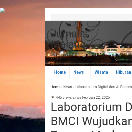
Jurnalis
Malang
jurnalismalang.com
Home
News
Wisata
Hiburan
Home
/
News
/
Laboratorium Digital dan AI Ponp
445 views since Februari 22, 2025
Laboratorium D
BMCI Wujudkan 