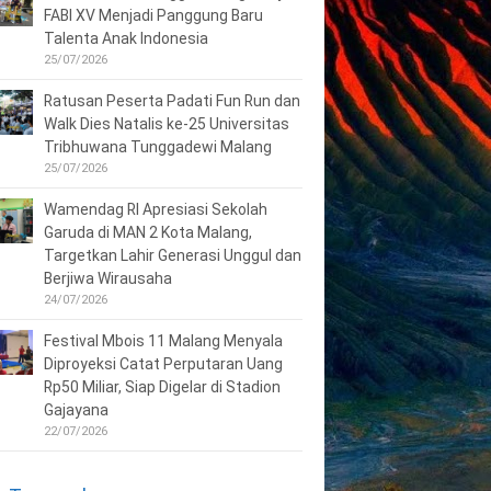
FABI XV Menjadi Panggung Baru
Talenta Anak Indonesia
25/07/2026
Ratusan Peserta Padati Fun Run dan
Walk Dies Natalis ke-25 Universitas
Tribhuwana Tunggadewi Malang
25/07/2026
Wamendag RI Apresiasi Sekolah
Garuda di MAN 2 Kota Malang,
Targetkan Lahir Generasi Unggul dan
Berjiwa Wirausaha
24/07/2026
Festival Mbois 11 Malang Menyala
Diproyeksi Catat Perputaran Uang
Rp50 Miliar, Siap Digelar di Stadion
Gajayana
22/07/2026