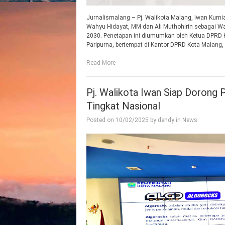
Jurnalismalang – Pj. Walikota Malang, Iwan Kurni
Wahyu Hidayat, MM dan Ali Muthohirin sebagai Wal
2030. Penetapan ini diumumkan oleh Ketua DPRD 
Paripurna, bertempat di Kantor DPRD Kota Malang, 
Read More
Pj. Walikota Iwan Siap Dorong
Tingkat Nasional
Posted on
10/02/2025
by
dendy
in
News