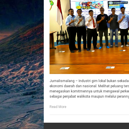
Jurnalismalang – Industri gim lokal bukan sekadar
ekonomi daerah dan nasional. Melihat peluang ters
menegaskan komitmennya untuk mengawal perkemb
sebagai penjabat walikota maupun melalui peranny
Read More