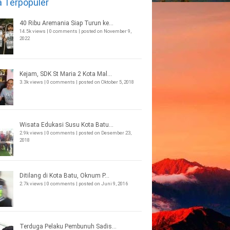
a Terpopuler
40 Ribu Aremania Siap Turun ke...
14.5k views
|
0 comments
|
posted on November 9,
2022
Kejam, SDK St Maria 2 Kota Mal...
3.3k views
|
0 comments
|
posted on Oktober 5, 2018
Wisata Edukasi Susu Kota Batu...
2.9k views
|
0 comments
|
posted on Desember 23,
2018
Ditilang di Kota Batu, Oknum P...
2.7k views
|
0 comments
|
posted on Juni 9, 2016
Terduga Pelaku Pembunuh Sadis...