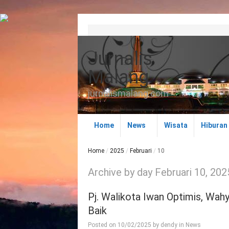
Jurnalis
Malang
jurnalismalang.com
Home
News
Wisata
Hiburan
Home
/
2025
/
Februari
/
10
Archive by day Februari 10, 202
Pj. Walikota Iwan Optimis, Wa
Baik
Posted on
10/02/2025
by
dendy
in
News