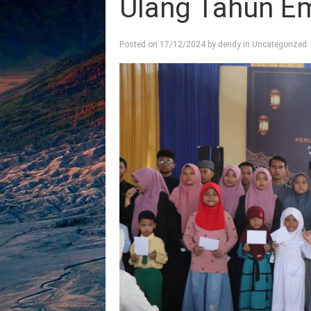
Ulang Tahun E
Posted on
17/12/2024
by
dendy
in
Uncategorized