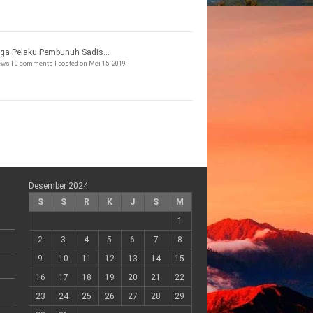
ga Pelaku Pembunuh Sadis...
iews
|
0 comments
|
posted on Mei 15, 2019
Desember 2024
S
S
R
K
J
S
M
1
2
3
4
5
6
7
8
9
10
11
12
13
14
15
16
17
18
19
20
21
22
23
24
25
26
27
28
29