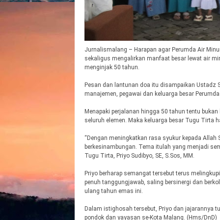
Jurnalismalang – Harapan agar Perumda Air Minu
sekaligus mengalirkan manfaat besar lewat air mi
menginjak 50 tahun.
Pesan dan lantunan doa itu disampaikan Ustadz Sy
manajemen, pegawai dan keluarga besar Perumda T
Menapaki perjalanan hingga 50 tahun tentu bukan
seluruh elemen. Maka keluarga besar Tugu Tirta h
“Dengan meningkatkan rasa syukur kepada Allah S
berkesinambungan. Tema itulah yang menjadi seman
Tugu Tirta, Priyo Sudibyo, SE, S.Sos, MM.
Priyo berharap semangat tersebut terus melingkupi
penuh tanggungjawab, saling bersinergi dan berk
ulang tahun emas ini.
Dalam istighosah tersebut, Priyo dan jajarannya 
pondok dan yayasan se-Kota Malang. (Hms/DnD)