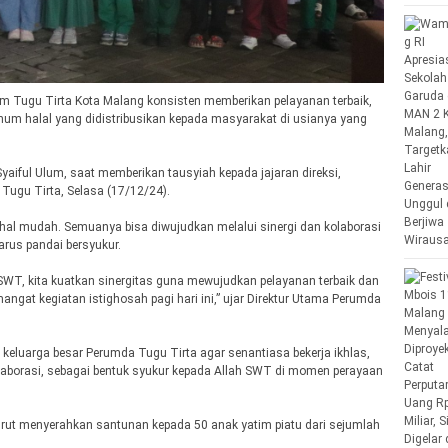
m Tugu Tirta Kota Malang konsisten memberikan pelayanan terbaik,
num halal yang didistribusikan kepada masyarakat di usianya yang
aiful Ulum, saat memberikan tausyiah kepada jajaran direksi,
ugu Tirta, Selasa (17/12/24).
 hal mudah. Semuanya bisa diwujudkan melalui sinergi dan kolaborasi
arus pandai bersyukur.
WT, kita kuatkan sinergitas guna mewujudkan pelayanan terbaik dan
gat kegiatan istighosah pagi hari ini,” ujar Direktur Utama Perumda
 keluarga besar Perumda Tugu Tirta agar senantiasa bekerja ikhlas,
olaborasi, sebagai bentuk syukur kepada Allah SWT di momen perayaan
turut menyerahkan santunan kepada 50 anak yatim piatu dari sejumlah