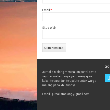
Email
*
Situs Web
So
Jurnalis Malang merupakan portal berita
seputar malang raya yang menyajikan
kabar terbaru dan terupdate untuk warga
malang pada khususnya
Email : jurnalismalang@gmail.com