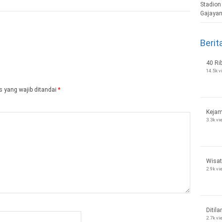
Berit
40 Ri
14.5k 
 yang wajib ditandai
*
Kejam
3.3k v
Wisat
2.9k v
Ditila
2.7k v