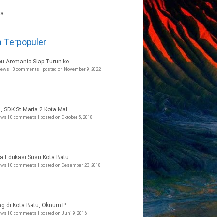
a Terpopuler
bu Aremania Siap Turun ke...
views
|
0 comments
|
posted on November 9, 2022
, SDK St Maria 2 Kota Mal...
iews
|
0 comments
|
posted on Oktober 5, 2018
a Edukasi Susu Kota Batu...
iews
|
0 comments
|
posted on Desember 23, 2018
ng di Kota Batu, Oknum P...
iews
|
0 comments
|
posted on Juni 9, 2016