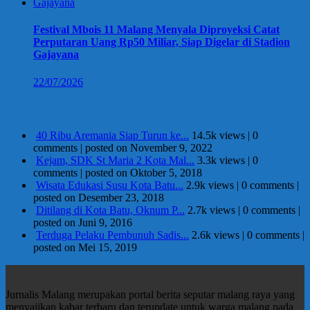
Festival Mbois 11 Malang Menyala Diproyeksi Catat
Perputaran Uang Rp50 Miliar, Siap Digelar di Stadion
Gajayana
22/07/2026
Berita Terpopuler
40 Ribu Aremania Siap Turun ke...
14.5k views
|
0
comments
|
posted on November 9, 2022
Kejam, SDK St Maria 2 Kota Mal...
3.3k views
|
0
comments
|
posted on Oktober 5, 2018
Wisata Edukasi Susu Kota Batu...
2.9k views
|
0 comments
|
posted on Desember 23, 2018
Ditilang di Kota Batu, Oknum P...
2.7k views
|
0 comments
|
posted on Juni 9, 2016
Terduga Pelaku Pembunuh Sadis...
2.6k views
|
0 comments
|
posted on Mei 15, 2019
Jurnalis Malang merupakan portal berita seputar malang raya yang
menyajikan kabar terbaru dan terupdate untuk warga malang pada