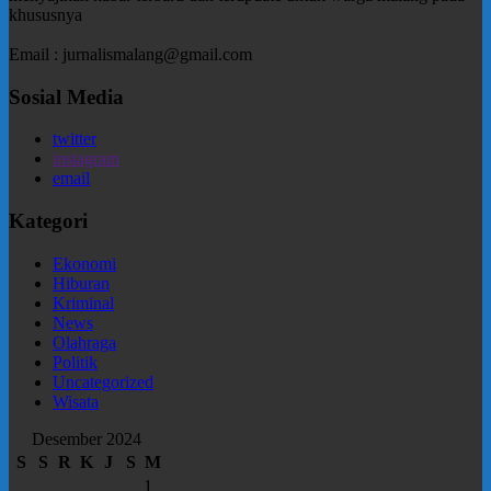
khususnya
Email : jurnalismalang@gmail.com
Sosial Media
twitter
instagram
email
Kategori
Ekonomi
Hiburan
Kriminal
News
Olahraga
Politik
Uncategorized
Wisata
Desember 2024
S
S
R
K
J
S
M
1