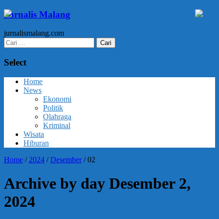
Jurnalis Malang
jurnalismalang.com
Cari
untuk:
Select
Home
News
Ekonomi
Politik
Olahraga
Kriminal
Wisata
Hiburan
Home
/
2024
/
Desember
/
02
Archive by day Desember 2,
2024