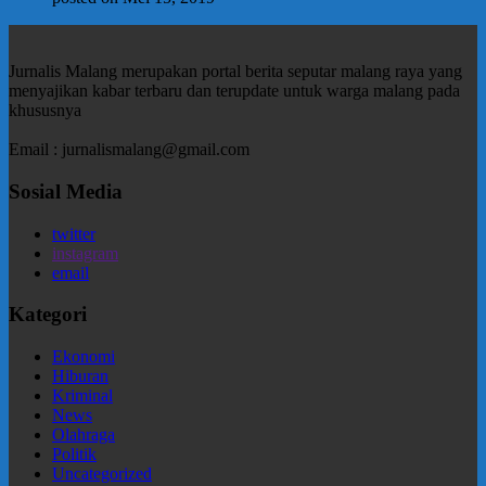
Jurnalis Malang merupakan portal berita seputar malang raya yang
menyajikan kabar terbaru dan terupdate untuk warga malang pada
khususnya
Email : jurnalismalang@gmail.com
Sosial Media
twitter
instagram
email
Kategori
Ekonomi
Hiburan
Kriminal
News
Olahraga
Politik
Uncategorized