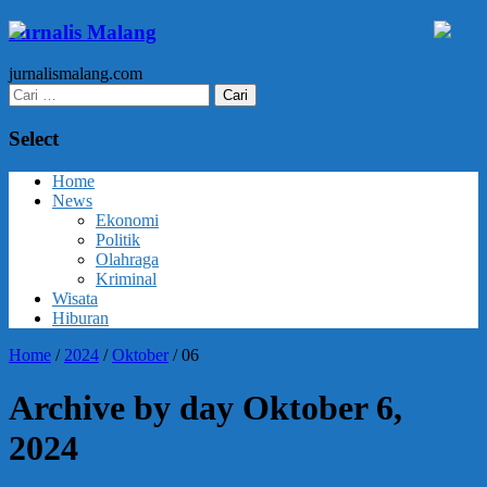
Jurnalis Malang
jurnalismalang.com
Cari
untuk:
Select
Home
News
Ekonomi
Politik
Olahraga
Kriminal
Wisata
Hiburan
Home
/
2024
/
Oktober
/
06
Archive by day Oktober 6,
2024