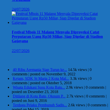
24/07/2026
Festival Mbois 11 Malang Menyala Diproyeksi Catat
Perputaran Uang Rp50 Miliar, Siap Digelar di Stadion
Gajayana
22/07/2026
Berita Terpopuler
40 Ribu Aremania Siap Turun ke...
14.5k views
|
0
comments
|
posted on November 9, 2022
Kejam, SDK St Maria 2 Kota Mal...
3.3k views
|
0
comments
|
posted on Oktober 5, 2018
Wisata Edukasi Susu Kota Batu...
2.9k views
|
0 comments
|
posted on Desember 23, 2018
Ditilang di Kota Batu, Oknum P...
2.7k views
|
0 comments
|
posted on Juni 9, 2016
Terduga Pelaku Pembunuh Sadis...
2.6k views
|
0 comments
|
posted on Mei 15, 2019