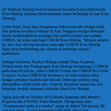
(Pj Walikota Malang Iwan Kurniawan bersama Ketua Dekranasda
Kota Malang Septiana menyempatkan untuk berbelanja di stan Kota
Malang)
Lebih lanjut, Iwan juga mengatakan bahwa Inacraft sebagai salah
satu gelaran kerajinan terbesar di Asia Tenggara ini juga bertujuan
untuk membangkitkan semangat dan perekonomian para pelaku
UMKM, tak terkecuali bagi UMKM Kota Malang. “Melalui gelaran
ini, kita akan dorong bersama-sama agar UMKM Kota Malang
dapat terus berkembang dan ekspor ke beberapa negara,”
tambahnya.
Sebagai informasi, Pemkot Malang melalui Dinas Koperasi,
Perindustrian dan Perdagangan Kota Malang mengusung 2 UMKM
pada Inacraft kali ini, yakni UMKM Violink dan UMKM Bu Farida
Ecoprint. Kedua UMKM ini membawa ciri khas budaya lokal
dengan sentuhan modern dan inovatif. Beberapa produk yang
ditampilkan adalah batik tulis, ecoprint, kerajinan tangan tas, dan
beberapa produk makanan minuman khas Kota Malang.
Ajang Inacraft on October 2024 dibuka langsung oleh Menteri
Koperasi dan UKM RI Teten Masduki. Mengusung tema
“Youthpreuner make it at market” ajang ini diikuti 784 peserta, 80
stan dari dinas, 27 stan kementerian/BUMN, dan 6 stan