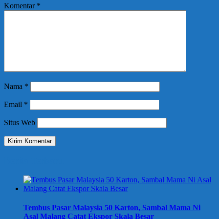
Komentar
*
Nama
*
Email
*
Situs Web
Berita Terbaru
Tembus Pasar Malaysia 50 Karton, Sambal Mama Ni
Asal Malang Catat Ekspor Skala Besar