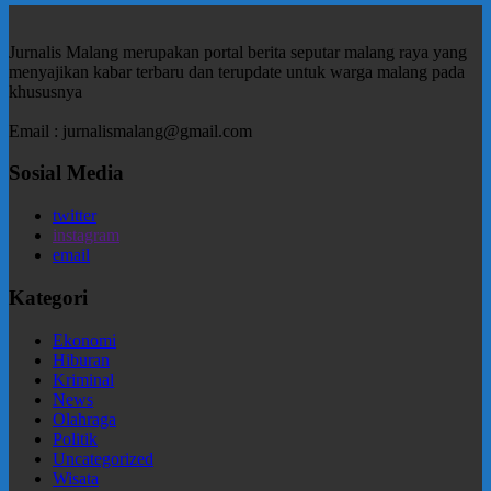
Jurnalis Malang merupakan portal berita seputar malang raya yang
menyajikan kabar terbaru dan terupdate untuk warga malang pada
khususnya
Email : jurnalismalang@gmail.com
Sosial Media
twitter
instagram
email
Kategori
Ekonomi
Hiburan
Kriminal
News
Olahraga
Politik
Uncategorized
Wisata