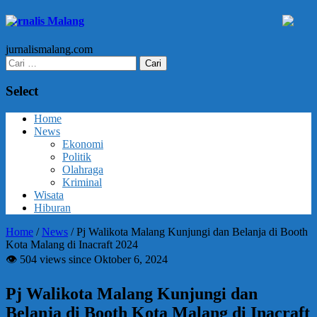
Jurnalis Malang
jurnalismalang.com
Cari
untuk:
Select
Home
News
Ekonomi
Politik
Olahraga
Kriminal
Wisata
Hiburan
Home
/
News
/
Pj Walikota Malang Kunjungi dan Belanja di Booth
Kota Malang di Inacraft 2024
👁 504 views since Oktober 6, 2024
Pj Walikota Malang Kunjungi dan
Belanja di Booth Kota Malang di Inacraft