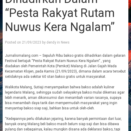
“Pesta Rakyat Rutam
Nuwus Kera Ngalam”
Posted on
21/09/2023
by
dendy
in
News
Jurnalismalang.com – Sepuluh Ribu bakso gratis dihadirkan dalam gelaran
Festival bertajuk “Pesta Rakyat Rutam Nuwus Kera Ngalam” , yang
diadakan oleh Pemerintah Kota (Pemkot) Malang di Jalan Gajah Mada
Kecamatan Klojen, pada Kamis (21/09/2023), dimana dalam acara tersebut
setidaknya ada sekitar 60 stan bakso gratis untuk masyarakat.
Walikota Malang, Sutiaji menyampaikan bahwa bakso adalah kuliner
legendaris Malang, sehingga sudah selayaknya bakso mulai dikemas agar
lebih menarik, aman dikonsumsi dan menambah varian rasanya, supaya
bisa menambah daya tarik dan mempermudah masyarakat yang ingin
menyantap bakso siap saji, bahkan bisa untuk oleh-oleh.
“Kedepannya perlu dilakukan jejaring, karena banyak permintaan dari luar,
banyak orang Malang beli bakso masih belum siap saji dan bisa dibawa
pulang dan sebagainya, kalau mungkin disana ada deklarasi bakso, tapi