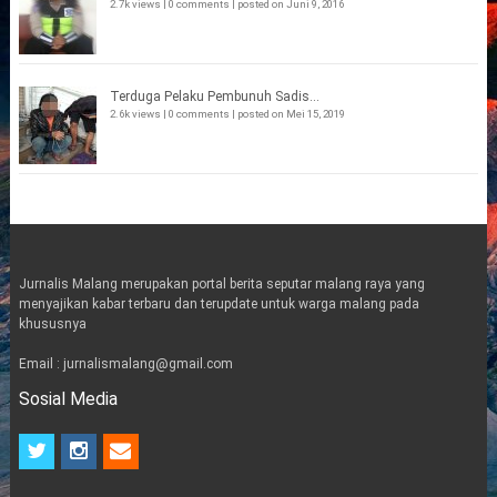
2.7k views
|
0 comments
|
posted on Juni 9, 2016
Terduga Pelaku Pembunuh Sadis...
2.6k views
|
0 comments
|
posted on Mei 15, 2019
Jurnalis Malang merupakan portal berita seputar malang raya yang
menyajikan kabar terbaru dan terupdate untuk warga malang pada
khususnya
Email : jurnalismalang@gmail.com
Sosial Media
t
i
e
w
n
m
i
s
a