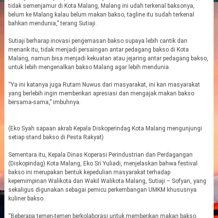
tidak semenjamur di Kota Malang, Malang ini udah terkenal baksonya,
belum ke Malang kalau belum makan bakso, tagline itu sudah terkenal
bahkan mendunia,” terang Sutiaji.
Sutiaji berharap inovasi pengemasan bakso supaya lebih cantik dan
menarik itu, tidak menjadi persaingan antar pedagang bakso di Kota
Malang, namun bisa menjadi kekuatan atau jejaring antar pedagang bakso,
untuk lebih mengenalkan bakso Malang agar lebih mendunia.
“Ya ini katanya juga Rutam Nuwus dari masyarakat, ini kan masyarakat
yang berlebih ingin memberikan apresiasi dan mengajak makan bakso
bersama-sama,” imbuhnya.
(Eko Syah sapaan akrab Kepala Diskoperindag Kota Malang mengunjungi
setiap stand bakso di Pesta Rakyat)
Sementara itu, Kepala Dinas Koperasi Perindustrian dan Perdagangan
(Diskopindag) Kota Malang, Eko Sri Yuliadi, menjelaskan bahwa festival
bakso ini merupakan bentuk kepedulian masyarakat terhadap
kepemimpinan Walikota dan Wakil Walikota Malang, Sutiaji – Sofyan, yang
sekaligus digunakan sebagai pemicu perkembangan UMKM khususnya
kuliner bakso.
“Beberapa temen-temen berkolaborasi untuk memberikan makan bakso