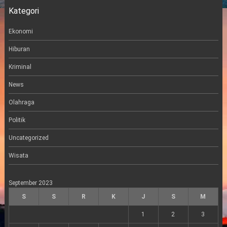
t
t
i
Kategori
t
a
l
e
g
r
r
Ekonomi
a
m
Hiburan
Kriminal
News
Olahraga
Politik
Uncategorized
Wisata
September 2023
S
S
R
K
J
S
M
1
2
3