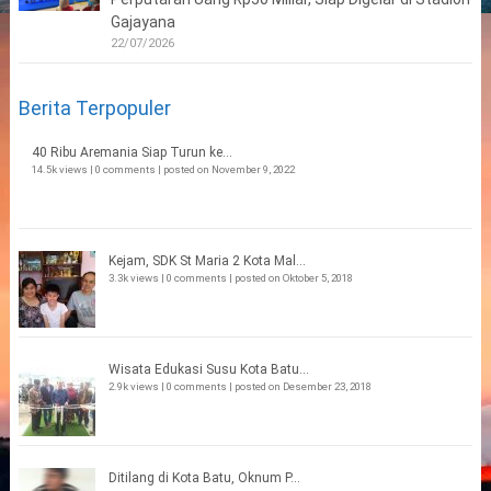
Gajayana
22/07/2026
Berita Terpopuler
40 Ribu Aremania Siap Turun ke...
14.5k views
|
0 comments
|
posted on November 9, 2022
Kejam, SDK St Maria 2 Kota Mal...
3.3k views
|
0 comments
|
posted on Oktober 5, 2018
Wisata Edukasi Susu Kota Batu...
2.9k views
|
0 comments
|
posted on Desember 23, 2018
Ditilang di Kota Batu, Oknum P...