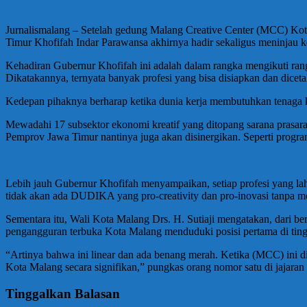
Jurnalismalang – Setelah gedung Malang Creative Center (MCC) Kot
Timur Khofifah Indar Parawansa akhirnya hadir sekaligus meninjau ke
Kehadiran Gubernur Khofifah ini adalah dalam rangka mengikuti ran
Dikatakannya, ternyata banyak profesi yang bisa disiapkan dan di
Kedepan pihaknya berharap ketika dunia kerja membutuhkan tenaga kerja
Mewadahi 17 subsektor ekonomi kreatif yang ditopang sarana prasaran
Pemprov Jawa Timur nantinya juga akan disinergikan. Seperti pro
Lebih jauh Gubernur Khofifah menyampaikan, setiap profesi yang lahir
tidak akan ada DUDIKA yang pro-creativity dan pro-inovasi tanpa 
Sementara itu, Wali Kota Malang Drs. H. Sutiaji mengatakan, dari 
pengangguran terbuka Kota Malang menduduki posisi pertama di tingka
“Artinya bahwa ini linear dan ada benang merah. Ketika (MCC) ini d
Kota Malang secara signifikan,” pungkas orang nomor satu di jajara
Tinggalkan Balasan