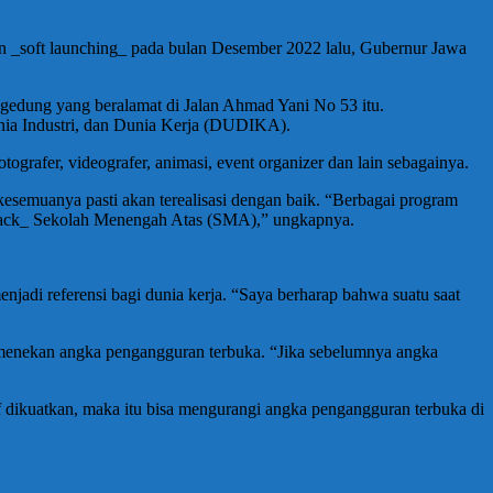
n _soft launching_ pada bulan Desember 2022 lalu, Gubernur Jawa
gedung yang beralamat di Jalan Ahmad Yani No 53 itu.
nia Industri, dan Dunia Kerja (DUDIKA).
tografer, videografer, animasi, event organizer dan lain sebagainya.
kesemuanya pasti akan terealisasi dengan baik. “Berbagai program
track_ Sekolah Menengah Atas (SMA),” ungkapnya.
njadi referensi bagi dunia kerja. “Saya berharap bahwa suatu saat
m menekan angka pengangguran terbuka. “Jika sebelumnya angka
f dikuatkan, maka itu bisa mengurangi angka pengangguran terbuka di