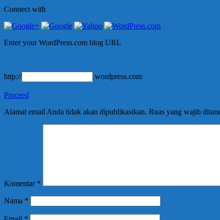
Connect with
Enter your WordPress.com blog URL
http://
.wordpress.com
Proceed
Alamat email Anda tidak akan dipublikasikan.
Ruas yang wajib ditan
Komentar
*
Nama
*
Email
*