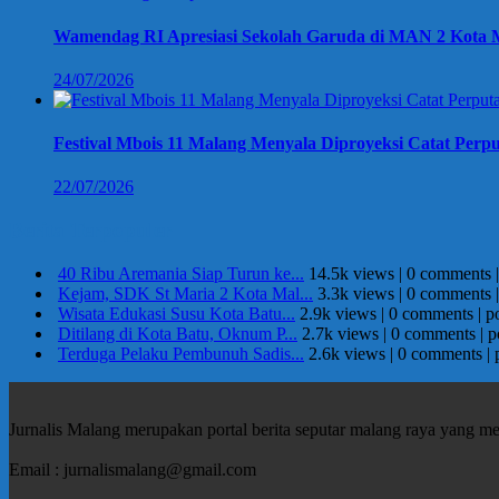
Wamendag RI Apresiasi Sekolah Garuda di MAN 2 Kota M
24/07/2026
Festival Mbois 11 Malang Menyala Diproyeksi Catat Perpu
22/07/2026
Berita Terpopuler
40 Ribu Aremania Siap Turun ke...
14.5k views
|
0 comments
Kejam, SDK St Maria 2 Kota Mal...
3.3k views
|
0 comments
Wisata Edukasi Susu Kota Batu...
2.9k views
|
0 comments
|
p
Ditilang di Kota Batu, Oknum P...
2.7k views
|
0 comments
|
p
Terduga Pelaku Pembunuh Sadis...
2.6k views
|
0 comments
|
Jurnalis Malang merupakan portal berita seputar malang raya yang m
Email : jurnalismalang@gmail.com