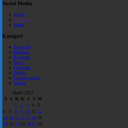
Sosial Media
twitter
instagram
email
Kategori
Ekonomi
Hiburan
Kriminal
News
Olahraga
Politik
Uncategorized
Wisata
Maret 2023
S
S
R
K
J
S
M
1
2
3
4
5
6
7
8
9
10
11
12
13
14
15
16
17
18
19
20
21
22
23
24
25
26