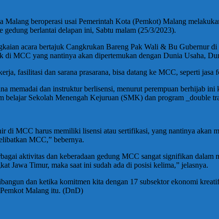
a Malang beroperasi usai Pemerintah Kota (Pemkot) Malang melakuka
 gedung berlantai delapan ini, Sabtu malam (25/3/2023).
gkaian acara bertajuk Cangkrukan Bareng Pak Wali & Bu Gubernur di 
cetak di MCC yang nantinya akan dipertemukan dengan Dunia Usaha, Du
, fasilitasi dan sarana prasarana, bisa datang ke MCC, seperti jasa fo
a memadai dan instruktur berlisensi, menurut perempuan berhijab ini 
gram belajar Sekolah Menengah Kejuruan (SMK) dan program _double 
 di MCC harus memiliki lisensi atau sertifikasi, yang nantinya akan me
melibatkan MCC,” bebernya.
berbagai aktivitas dan keberadaan gedung MCC sangat signifikan dala
t Jawa Timur, maka saat ini sudah ada di posisi kelima,” jelasnya.
ibangun dan ketika komitmen kita dengan 17 subsektor ekonomi kreati
n Pemkot Malang itu. (DnD)