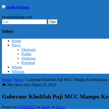
Jurnalis Malang
jurnalismalang.com
Cari
untuk:
Select
Home
News
Ekonomi
Politik
Olahraga
Kriminal
Wisata
Hiburan
Home
/
News
/
Gubernur Khofifah Puji MCC Mampu Kembangkan Kr
👁 398 views since Maret 25, 2023
Gubernur Khofifah Puji MCC Mampu Kem
Posted on
25/03/2023
by
dendy
in
News