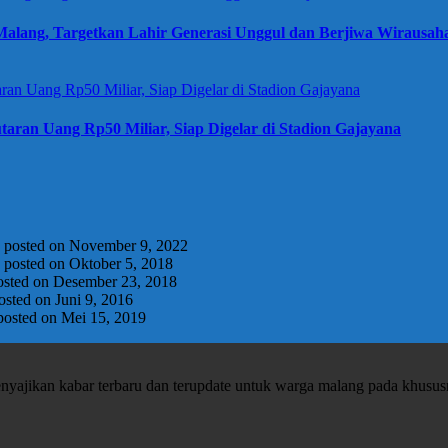
alang, Targetkan Lahir Generasi Unggul dan Berjiwa Wirausah
taran Uang Rp50 Miliar, Siap Digelar di Stadion Gajayana
|
posted on November 9, 2022
|
posted on Oktober 5, 2018
osted on Desember 23, 2018
osted on Juni 9, 2016
posted on Mei 15, 2019
enyajikan kabar terbaru dan terupdate untuk warga malang pada khusu