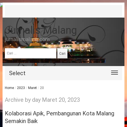
Jurnalis Malang
jurnalismalang.com
Cari
untuk:
Select
Home
/
2023
/
Maret
/
20
Archive by day Maret 20, 2023
Kolaborasi Apik, Pembangunan Kota Malang
Semakin Baik