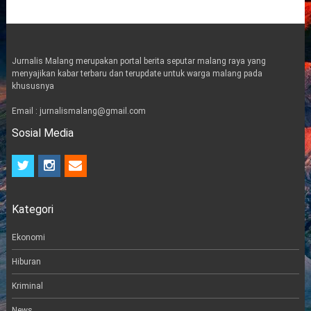
Jurnalis Malang merupakan portal berita seputar malang raya yang
menyajikan kabar terbaru dan terupdate untuk warga malang pada
khususnya
Email : jurnalismalang@gmail.com
Sosial Media
t
i
e
w
n
m
i
s
a
t
t
i
Kategori
t
a
l
e
g
r
r
Ekonomi
a
m
Hiburan
Kriminal
News