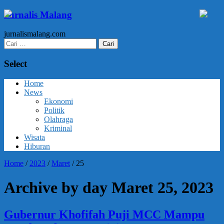
Jurnalis Malang
jurnalismalang.com
Cari
untuk:
Select
Home
News
Ekonomi
Politik
Olahraga
Kriminal
Wisata
Hiburan
Home
/
2023
/
Maret
/
25
Archive by day Maret 25, 2023
Gubernur Khofifah Puji MCC Mampu