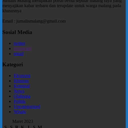
Jurnalis Malang merupakan portal berita seputar malang raya yang
menyajikan kabar terbaru dan terupdate untuk warga malang pada
khususnya
Email : jurnalismalang@gmail.com
Sosial Media
twitter
instagram
email
Kategori
Ekonomi
Hiburan
Kriminal
News
Olahraga
Politik
Uncategorized
Wisata
Maret 2023
S
S
R
K
J
S
M