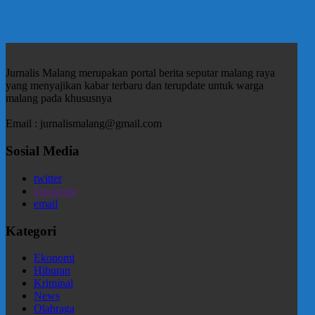
Jurnalis Malang merupakan portal berita seputar malang raya
yang menyajikan kabar terbaru dan terupdate untuk warga
malang pada khususnya
Email : jurnalismalang@gmail.com
Sosial Media
twitter
instagram
email
Kategori
Ekonomi
Hiburan
Kriminal
News
Olahraga