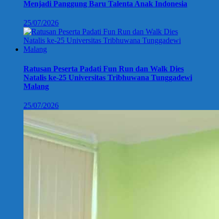
Menjadi Panggung Baru Talenta Anak Indonesia
25/07/2026
Ratusan Peserta Padati Fun Run dan Walk Dies
Natalis ke-25 Universitas Tribhuwana Tunggadewi
Malang
25/07/2026