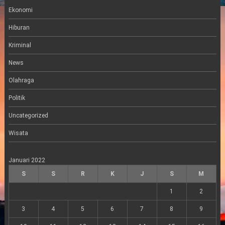
r
r
Ekonomi
a
m
Hiburan
Kriminal
News
Olahraga
Politik
Uncategorized
Wisata
Januari 2022
S
S
R
K
J
S
M
1
2
3
4
5
6
7
8
9