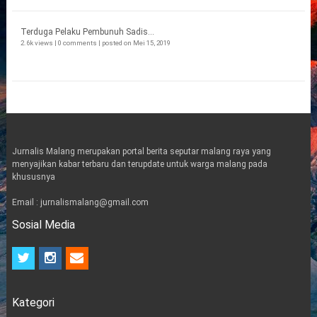
Terduga Pelaku Pembunuh Sadis...
2.6k views
|
0 comments
|
posted on Mei 15, 2019
Jurnalis Malang merupakan portal berita seputar malang raya yang
menyajikan kabar terbaru dan terupdate untuk warga malang pada
khususnya
Email : jurnalismalang@gmail.com
Sosial Media
t
i
e
w
n
m
i
s
a
t
t
i
Kategori
t
a
l
e
g