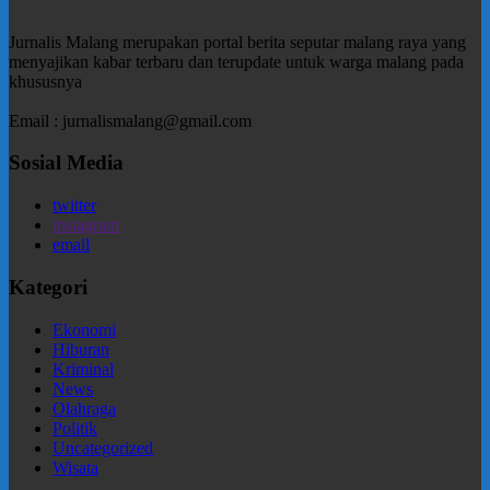
Jurnalis Malang merupakan portal berita seputar malang raya yang
menyajikan kabar terbaru dan terupdate untuk warga malang pada
khususnya
Email : jurnalismalang@gmail.com
Sosial Media
twitter
instagram
email
Kategori
Ekonomi
Hiburan
Kriminal
News
Olahraga
Politik
Uncategorized
Wisata