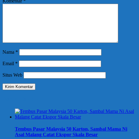
Komentar
*
Nama
*
Email
*
Situs Web
Berita Terbaru
Tembus Pasar Malaysia 50 Karton, Sambal Mama Ni
Asal Malang Catat Ekspor Skala Besar