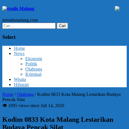
Jurnalis Malang
jurnalismalang.com
Cari
untuk:
Select
Home
News
Ekonomi
Politik
Olahraga
Kriminal
Wisata
Hiburan
Home
/
Olahraga
/
Kodim 0833 Kota Malang Lestarikan Budaya
Pencak Silat
👁 1095 views since Juli 14, 2020
Kodim 0833 Kota Malang Lestarikan
Budaya Pencak Silat