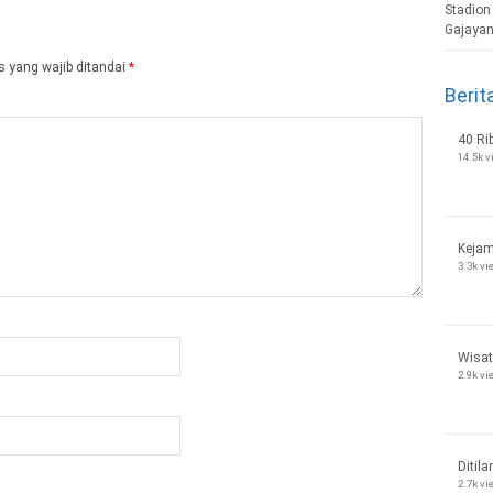
 yang wajib ditandai
*
Berit
40 Ri
14.5k 
Kejam
3.3k v
Wisat
2.9k v
Ditila
2.7k v