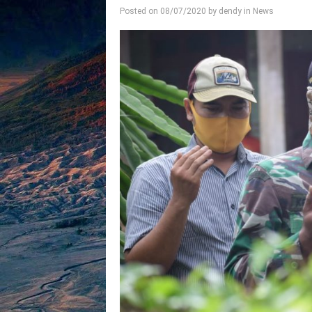
Posted on
08/07/2020
by
dendy
in
News