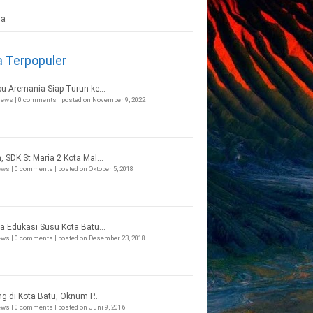
a Terpopuler
bu Aremania Siap Turun ke...
views
|
0 comments
|
posted on November 9, 2022
, SDK St Maria 2 Kota Mal...
iews
|
0 comments
|
posted on Oktober 5, 2018
a Edukasi Susu Kota Batu...
iews
|
0 comments
|
posted on Desember 23, 2018
ng di Kota Batu, Oknum P...
iews
|
0 comments
|
posted on Juni 9, 2016