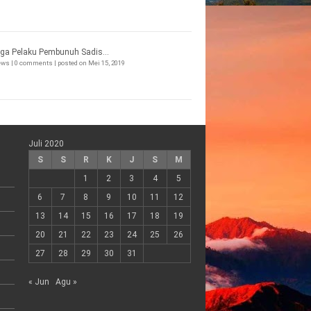
ga Pelaku Pembunuh Sadis...
iews
|
0 comments
|
posted on Mei 15, 2019
Juli 2020
S
S
R
K
J
S
M
1
2
3
4
5
6
7
8
9
10
11
12
13
14
15
16
17
18
19
20
21
22
23
24
25
26
27
28
29
30
31
« Jun
Agu »