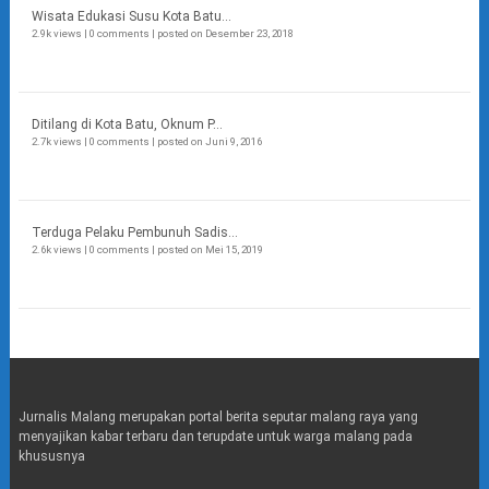
Wisata Edukasi Susu Kota Batu...
2.9k views
|
0 comments
|
posted on Desember 23, 2018
Ditilang di Kota Batu, Oknum P...
2.7k views
|
0 comments
|
posted on Juni 9, 2016
Terduga Pelaku Pembunuh Sadis...
2.6k views
|
0 comments
|
posted on Mei 15, 2019
Jurnalis Malang merupakan portal berita seputar malang raya yang
menyajikan kabar terbaru dan terupdate untuk warga malang pada
khususnya