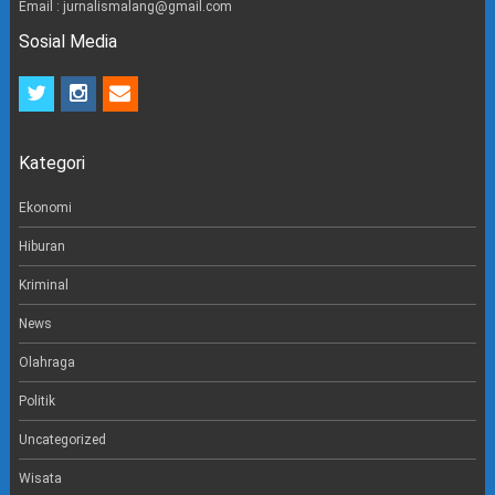
Email : jurnalismalang@gmail.com
Sosial Media
t
i
e
w
n
m
i
s
a
t
t
i
Kategori
t
a
l
e
g
r
r
Ekonomi
a
m
Hiburan
Kriminal
News
Olahraga
Politik
Uncategorized
Wisata