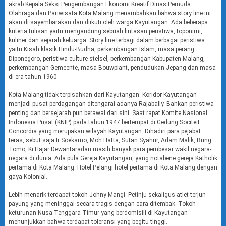
akrab Kepala Seksi Pengembangan Ekonomi Kreatif Dinas Pemuda
Olahraga dan Pariwisata Kota Malang menambahkan bahwa story line ini
akan di sayembarakan dan diikuti oleh warga Kayutangan. Ada beberapa
kriteria tulisan yaitu mengandung sebuah lintasan peristiwa, toponimi,
kuliner dan sejarah keluarga. Story line terbagi dalam berbagai peristiwa
yaitu Kisah klasik Hindu-Budha, perkembangan Islam, masa perang
Diponegoro, peristiwa culture stelsel, perkembangan Kabupaten Malang,
perkembangan Gemeente, masa Bouwplant, pendudukan Jepang dan masa
di era tahun 1960.
Kota Malang tidak terpisahkan dari Kayutangan. Koridor Kayutangan
menjadi pusat perdagangan ditengarai adanya Rajabally. Bahkan peristiwa
penting dan bersejarah pun berawal dari sini. Saat rapat Komite Nasional
Indonesia Pusat (KNIP) pada tahun 1947 bertempat di Gedung Sociteit
Concordia yang merupakan wilayah Kayutangan. Dihadiri para pejabat
teras, sebut saja Ir Soekarno, Moh Hatta, Sutan Syahrir, Adam Malik, Bung
Tomo, Ki Hajar Dewantaradan masih banyak para pembesar wakil negara-
negara di dunia. Ada pula Gereja Kayutangan, yang notabene gereja Katholik
pertama di Kota Malang. Hotel Pelangi hotel pertama di Kota Malang dengan
gaya Kolonial.
Lebih menarik terdapat tokoh Johny Mangi. Petinju sekaligus atlet terjun
payung yang meninggal secara tragis dengan cara ditembak. Tokoh
keturunan Nusa Tenggara Timur yang berdomisili di Kayutangan
menunjukkan bahwa terdapat toleransi yang begitu tinggi.