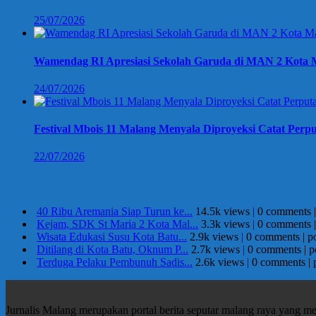
25/07/2026
Wamendag RI Apresiasi Sekolah Garuda di MAN 2 Kota M
24/07/2026
Festival Mbois 11 Malang Menyala Diproyeksi Catat Perpu
22/07/2026
Berita Terpopuler
40 Ribu Aremania Siap Turun ke...
14.5k views
|
0 comments
Kejam, SDK St Maria 2 Kota Mal...
3.3k views
|
0 comments
Wisata Edukasi Susu Kota Batu...
2.9k views
|
0 comments
|
p
Ditilang di Kota Batu, Oknum P...
2.7k views
|
0 comments
|
p
Terduga Pelaku Pembunuh Sadis...
2.6k views
|
0 comments
|
Jurnalis Malang merupakan portal berita seputar malang raya yang m