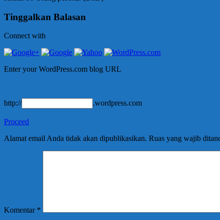
Tinggalkan Balasan
Connect with
Enter your WordPress.com blog URL
http://
.wordpress.com
Proceed
Alamat email Anda tidak akan dipublikasikan.
Ruas yang wajib ditan
Komentar
*