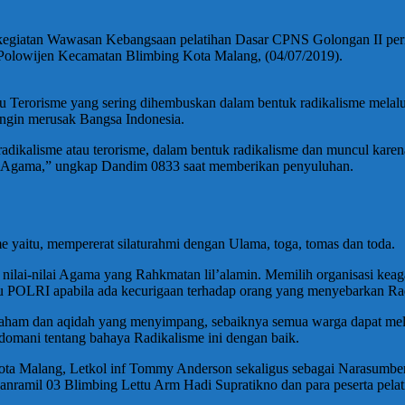
kegiatan Wawasan Kebangsaan pelatihan Dasar CPNS Golongan II peri
n Polowijen Kecamatan Blimbing Kota Malang, (04/07/2019).
Terorisme yang sering dihembuskan dalam bentuk radikalisme melalui
 ingin merusak Bangsa Indonesia.
radikalisme atau terorisme, dalam bentuk radikalisme dan muncul kare
n Agama,” ungkap Dandim 0833 saat memberikan penyuluhan.
aitu, mempererat silaturahmi dengan Ulama, toga, tomas dan toda.
 nilai-nilai Agama yang Rahkmatan lil’alamin. Memilih organisasi keag
 POLRI apabila ada kecurigaan terhadap orang yang menyebarkan Radi
ham dan aqidah yang menyimpang, sebaiknya semua warga dapat melaku
omani tentang bahaya Radikalisme ini dengan baik.
/Kota Malang, Letkol inf Tommy Anderson sekaligus sebagai Narasumbe
ramil 03 Blimbing Lettu Arm Hadi Supratikno dan para peserta pelat