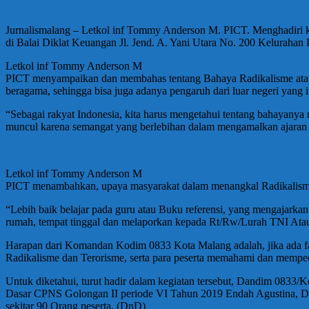
Jurnalismalang – Letkol inf Tommy Anderson M. PICT. Menghadiri 
di Balai Diklat Keuangan Jl. Jend. A. Yani Utara No. 200 Keluraha
Letkol inf Tommy Anderson M
PICT menyampaikan dan membahas tentang Bahaya Radikalisme atau 
beragama, sehingga bisa juga adanya pengaruh dari luar negeri yang
“Sebagai rakyat Indonesia, kita harus mengetahui tentang bahayanya 
muncul karena semangat yang berlebihan dalam mengamalkan ajara
Letkol inf Tommy Anderson M
PICT menambahkan, upaya masyarakat dalam menangkal Radikalisme y
“Lebih baik belajar pada guru atau Buku referensi, yang mengajarkan
rumah, tempat tinggal dan melaporkan kepada Rt/Rw/Lurah TNI Atau
Harapan dari Komandan Kodim 0833 Kota Malang adalah, jika ada fa
Radikalisme dan Terorisme, serta para peserta memahami dan memped
Untuk diketahui, turut hadir dalam kegiatan tersebut, Dandim 0833
Dasar CPNS Golongan II periode VI Tahun 2019 Endah Agustina, Dan
sekitar 90 Orang peserta. (DnD)