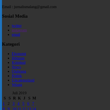
Email : jurnalismalang@gmail.com
Sosial Media
twitter
instagram
email
Kategori
Ekonomi
Hiburan
Kriminal
News
Olahraga
Politik
Uncategorized
Wisata
Juli 2019
S
S
R
K
J
S
M
1
2
3
4
5
6
7
8
9
10
11
12
13
14