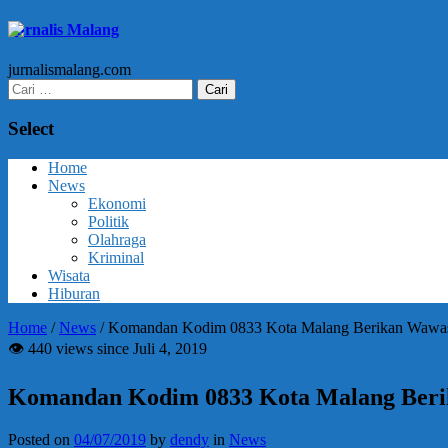
Jurnalis Malang
jurnalismalang.com
Cari
untuk:
Select
Home
News
Ekonomi
Politik
Olahraga
Kriminal
Wisata
Hiburan
Home
/
News
/
Komandan Kodim 0833 Kota Malang Berikan Wawa
👁 440 views since Juli 4, 2019
Komandan Kodim 0833 Kota Malang Ber
Posted on
04/07/2019
by
dendy
in
News