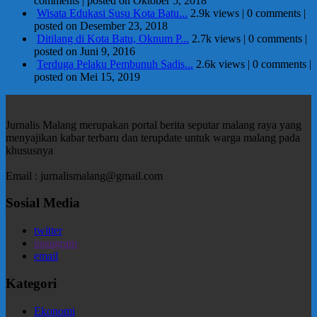
comments
|
posted on Oktober 5, 2018
Wisata Edukasi Susu Kota Batu...
2.9k views
|
0 comments
|
posted on Desember 23, 2018
Ditilang di Kota Batu, Oknum P...
2.7k views
|
0 comments
|
posted on Juni 9, 2016
Terduga Pelaku Pembunuh Sadis...
2.6k views
|
0 comments
|
posted on Mei 15, 2019
Jurnalis Malang merupakan portal berita seputar malang raya yang
menyajikan kabar terbaru dan terupdate untuk warga malang pada
khususnya
Email : jurnalismalang@gmail.com
Sosial Media
twitter
instagram
email
Kategori
Ekonomi