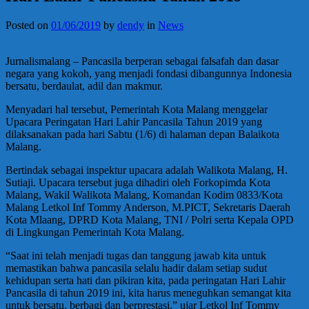
Posted on
01/06/2019
by
dendy
in
News
Jurnalismalang – Pancasila berperan sebagai falsafah dan dasar
negara yang kokoh, yang menjadi fondasi dibangunnya Indonesia
bersatu, berdaulat, adil dan makmur.
Menyadari hal tersebut, Pemerintah Kota Malang menggelar
Upacara Peringatan Hari Lahir Pancasila Tahun 2019 yang
dilaksanakan pada hari Sabtu (1/6) di halaman depan Balaikota
Malang.
Bertindak sebagai inspektur upacara adalah Walikota Malang, H.
Sutiaji. Upacara tersebut juga dihadiri oleh Forkopimda Kota
Malang, Wakil Walikota Malang, Komandan Kodim 0833/Kota
Malang Letkol Inf Tommy Anderson, M.PICT, Sekretaris Daerah
Kota Mlaang, DPRD Kota Malang, TNI / Polri serta Kepala OPD
di Lingkungan Pemerintah Kota Malang.
“Saat ini telah menjadi tugas dan tanggung jawab kita untuk
memastikan bahwa pancasila selalu hadir dalam setiap sudut
kehidupan serta hati dan pikiran kita, pada peringatan Hari Lahir
Pancasila di tahun 2019 ini, kita harus meneguhkan semangat kita
untuk bersatu, berbagi dan berprestasi,” ujar Letkol Inf Tommy