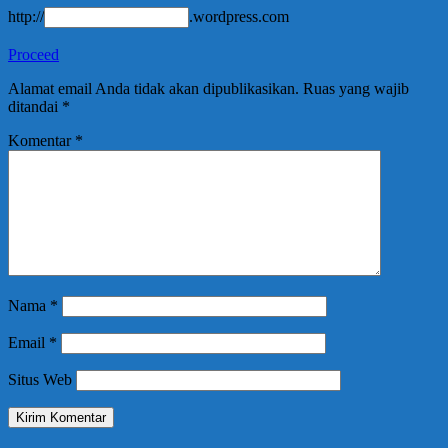
http://
.wordpress.com
Proceed
Alamat email Anda tidak akan dipublikasikan.
Ruas yang wajib
ditandai
*
Komentar
*
Nama
*
Email
*
Situs Web