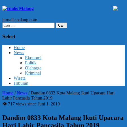
Jurnalis Malang
jurnalismalang.com
Cari
untuk:
Select
Home
News
Ekonomi
Politik
Olahraga
Kriminal
Wisata
Hiburan
Home
/
News
/
Dandim 0833 Kota Malang Ikuti Upacara Hari
Lahir Pancasila Tahun 2019
👁 717 views since Juni 1, 2019
Dandim 0833 Kota Malang Ikuti Upacara
Hari Lahir Pancasila Tahun 2019