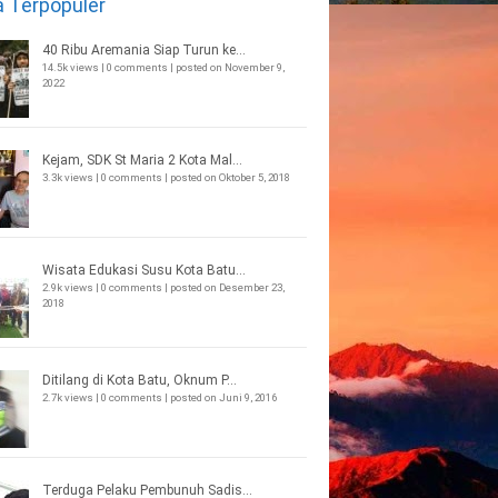
a Terpopuler
40 Ribu Aremania Siap Turun ke...
14.5k views
|
0 comments
|
posted on November 9,
2022
Kejam, SDK St Maria 2 Kota Mal...
3.3k views
|
0 comments
|
posted on Oktober 5, 2018
Wisata Edukasi Susu Kota Batu...
2.9k views
|
0 comments
|
posted on Desember 23,
2018
Ditilang di Kota Batu, Oknum P...
2.7k views
|
0 comments
|
posted on Juni 9, 2016
Terduga Pelaku Pembunuh Sadis...