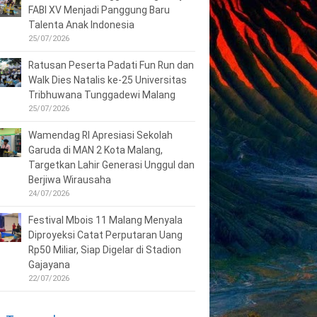
FABI XV Menjadi Panggung Baru
Talenta Anak Indonesia
25/07/2026
Ratusan Peserta Padati Fun Run dan
Walk Dies Natalis ke-25 Universitas
Tribhuwana Tunggadewi Malang
25/07/2026
Wamendag RI Apresiasi Sekolah
Garuda di MAN 2 Kota Malang,
Targetkan Lahir Generasi Unggul dan
Berjiwa Wirausaha
24/07/2026
Festival Mbois 11 Malang Menyala
Diproyeksi Catat Perputaran Uang
Rp50 Miliar, Siap Digelar di Stadion
Gajayana
22/07/2026