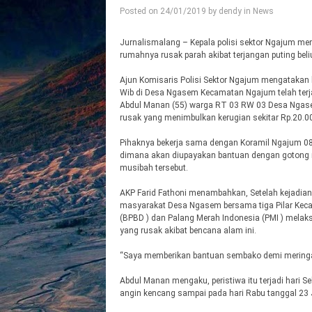
Posted on
24/01/2019
by
dendy
in
News
Jurnalismalang – Kepala polisi sektor Ngajum mem
rumahnya rusak parah akibat terjangan puting beli
Ajun Komisaris Polisi Sektor Ngajum mengatakan 
Wib di Desa Ngasem Kecamatan Ngajum telah terj
Abdul Manan (55) warga RT 03 RW 03 Desa Ngase
rusak yang menimbulkan kerugian sekitar Rp.20.0
Pihaknya bekerja sama dengan Koramil Ngajum 0
dimana akan diupayakan bantuan dengan gotong 
musibah tersebut.
AKP Farid Fathoni menambahkan, Setelah kejadian 
masyarakat Desa Ngasem bersama tiga Pilar Ke
(BPBD ) dan Palang Merah Indonesia (PMI ) mela
yang rusak akibat bencana alam ini.
“Saya memberikan bantuan sembako demi meringa
Abdul Manan mengaku, peristiwa itu terjadi hari Sel
angin kencang sampai pada hari Rabu tanggal 23 J