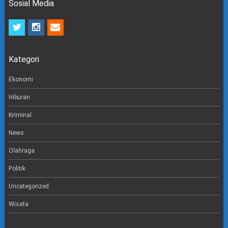
Sosial Media
t
i
e
w
n
m
i
s
a
t
t
i
Kategori
t
a
l
e
g
r
r
Ekonomi
a
m
Hiburan
Kriminal
News
Olahraga
Politik
Uncategorized
Wisata