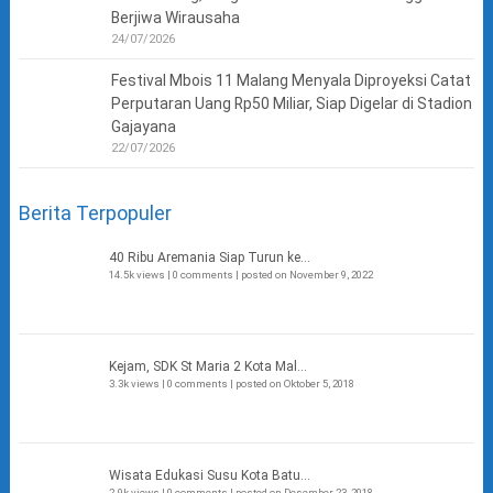
Berjiwa Wirausaha
24/07/2026
Festival Mbois 11 Malang Menyala Diproyeksi Catat
Perputaran Uang Rp50 Miliar, Siap Digelar di Stadion
Gajayana
22/07/2026
Berita Terpopuler
40 Ribu Aremania Siap Turun ke...
14.5k views
|
0 comments
|
posted on November 9, 2022
Kejam, SDK St Maria 2 Kota Mal...
3.3k views
|
0 comments
|
posted on Oktober 5, 2018
Wisata Edukasi Susu Kota Batu...
2.9k views
|
0 comments
|
posted on Desember 23, 2018