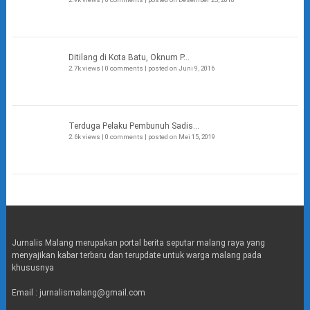
Ditilang di Kota Batu, Oknum P...
2.7k views
|
0 comments
|
posted on Juni 9, 2016
Terduga Pelaku Pembunuh Sadis...
2.6k views
|
0 comments
|
posted on Mei 15, 2019
Jurnalis Malang merupakan portal berita seputar malang raya yang
menyajikan kabar terbaru dan terupdate untuk warga malang pada
khususnya
Email : jurnalismalang@gmail.com