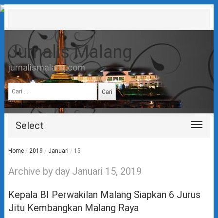
Jurnalis Malang
jurnalismalang.com
Cari
untuk:
Select
Home
/
2019
/
Januari
/
15
Archive by day Januari 15, 2019
Kepala BI Perwakilan Malang Siapkan 6 Jurus
Jitu Kembangkan Malang Raya