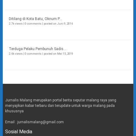
Ditilang di Kota Batu, Oknum P...
2.7k views
|
0 comments
|
posted on Juni 9, 2016
Terduga Pelaku Pembunuh Sadis...
2.6k views
|
0 comments
|
posted on Mei 15, 2019
Jurnalis Malang merupakan portal berita seputar malang raya yang
menyajikan kabar terbaru dan terupdate untuk warga malang pada
khususnya
Email : jurnalismalang@gmail.com
Sosial Media