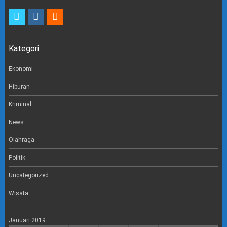
t
i
e
w
n
m
i
s
a
t
t
i
Kategori
t
a
l
e
g
r
r
Ekonomi
a
m
Hiburan
Kriminal
News
Olahraga
Politik
Uncategorized
Wisata
Januari 2019