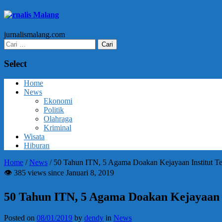
Jurnalis Malang
jurnalismalang.com
Cari
untuk:
Select
Home
News
Ekonomi
Politik
Olahraga
Kriminal
Wisata
Hiburan
Home
/
News
/
50 Tahun ITN, 5 Agama Doakan Kejayaan Institut Te
👁 385 views since Januari 8, 2019
50 Tahun ITN, 5 Agama Doakan Kejayaan I
Posted on
08/01/2019
by
dendy
in
News