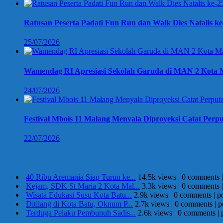
Ratusan Peserta Padati Fun Run dan Walk Dies Natalis k
25/07/2026
Wamendag RI Apresiasi Sekolah Garuda di MAN 2 Kota M
24/07/2026
Festival Mbois 11 Malang Menyala Diproyeksi Catat Perpu
22/07/2026
Berita Terpopuler
40 Ribu Aremania Siap Turun ke...
14.5k views
|
0 comments
Kejam, SDK St Maria 2 Kota Mal...
3.3k views
|
0 comments
Wisata Edukasi Susu Kota Batu...
2.9k views
|
0 comments
|
p
Ditilang di Kota Batu, Oknum P...
2.7k views
|
0 comments
|
p
Terduga Pelaku Pembunuh Sadis...
2.6k views
|
0 comments
|