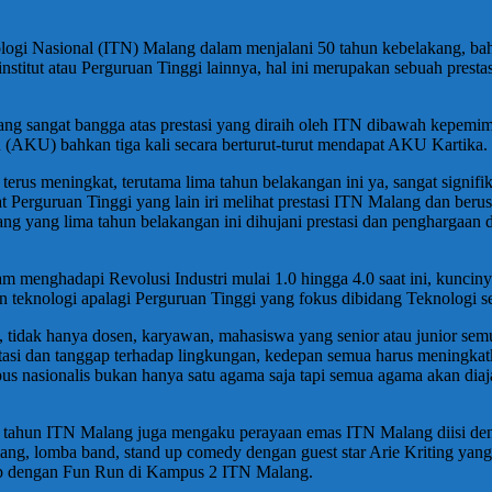
eknologi Nasional (ITN) Malang dalam menjalani 50 tahun kebelakang, b
 institut atau Perguruan Tinggi lainnya, hal ini merupakan sebuah prest
ang sangat bangga atas prestasi yang diraih oleh ITN dibawah kepemim
(AKU) bahkan tiga kali secara berturut-turut mendapat AKU Kartika.
terus meningkat, terutama lima tahun belakangan ini ya, sangat signifi
at Perguruan Tinggi yang lain iri melihat prestasi ITN Malang dan be
ng yang lima tahun belakangan ini dihujani prestasi dan penghargaan 
am menghadapi Revolusi Industri mulai 1.0 hingga 4.0 saat ini, kun
eknologi apalagi Perguruan Tinggi yang fokus dibidang Teknologi s
idak hanya dosen, karyawan, mahasiswa yang senior atau junior semuan
aptasi dan tanggap terhadap lingkungan, kedepan semua harus meningkatk
s nasionalis bukan hanya satu agama saja tapi semua agama akan dia
50 tahun ITN Malang juga mengaku perayaan emas ITN Malang diisi den
ang, lomba band, stand up comedy dengan guest star Arie Kriting yang
tup dengan Fun Run di Kampus 2 ITN Malang.