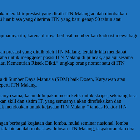
ahkan terakhir prestasi yang diraih ITN Malang adalah dinobatkan
asi luar biasa yang diterima ITN yang baru genap 50 tahun atau
pinannya itu, karena dirinya berhasil memberikan kado istimewa bagi
kan prestasi yang diraih oleh ITN Malang, terakhir kita mendapat
rusaha untuk menggeser posisi ITN Malang di puncak, apalagi sesama
dari Kementrian Ristek Dikti,” ungkap orang nomor satu di ITN
cinya di Sumber Daya Manusia (SDM) baik Dosen, Karyawan atau
eperti ITN Malang.
ya sama, kalau dulu pakai mesin ketik untuk skripsi, sekarang bisa
an skill dan sistim IT, yang semuanya akan direfleksikan dan
jak mendoakan untuk kejayaan ITN Malang,” tandas Rektor ITN
gan berbagai kegiatan dan lomba, mulai seminar nasional, lomba
 tak lain adalah mahasiswa lulusan ITN Malang, tasyakuran dan doa