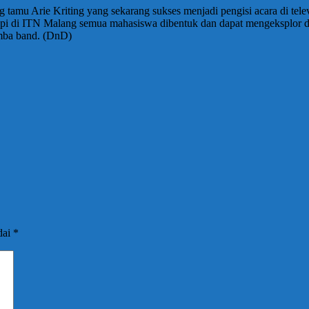
mu Arie Kriting yang sekarang sukses menjadi pengisi acara di televi
tetapi di ITN Malang semua mahasiswa dibentuk dan dapat mengeksplo
mba band. (DnD)
dai
*