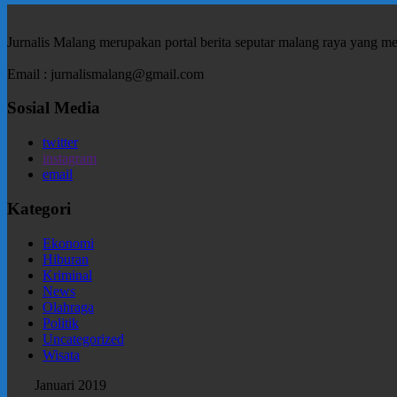
Jurnalis Malang merupakan portal berita seputar malang raya yang m
Email : jurnalismalang@gmail.com
Sosial Media
twitter
instagram
email
Kategori
Ekonomi
Hiburan
Kriminal
News
Olahraga
Politik
Uncategorized
Wisata
Januari 2019