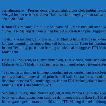
Jurnalismalang – Prestasi demi prestasi telah diukir oleh Institut T
sebagai Institut terbaik se Jawa Timur, setelah menyingkirkan ratusan
setengah abad.
Rektor ITN Malang, Dr.Ir. Lalu Mulyadi, MT., tentu menjadi orang y
civitas ITN Malang dengan raihan Piala Anugerah Kampus Unggulan 
“Kalau kita melihat grafik prestasi ITN Malang tampak terus naik dan 
kampus unggulan ya sampai tiga kali berturut-turut. Tentu ini membu
Institut Teknologi pasti akan berupaya maksimal menggeser ITN Mala
Malang itu.
Dr.Ir. Lalu Mulyadi, MT., menambahkan, ITN Malang harus siap dal
Mahasiswa ITN Malang, semua harus siap menghadapi perkembangan t
“Semua harus siap dan tanggap menghadapi perkembangan teknologi, t
praktis pakai komputer dan di print berkali-kali. Semua harus berad
didoakan bersama 5 pemuka agama, karena ITN Malang adalah kampu
Malang, Dr.Ir. Lalu Mulyadi, MT.
Sementara itu Agustina Nurul Hidayati, Ketua Panitia Dies Natalis 
batik yang akan dipatenkan hasilnya dan menjadi Batik ikon ITN Mal
lintas agama, peluncuran buku 50 tahun ITN Malang dan telah ditu