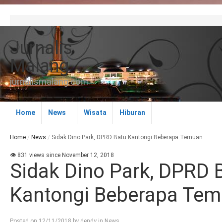
Jurnalis
Malang
jurnalismalang.com
Home
News
Wisata
Hiburan
Home
/
News
/
Sidak Dino Park, DPRD Batu Kantongi Beberapa Temuan
👁 831 views since November 12, 2018
Sidak Dino Park, DPRD 
Kantongi Beberapa Te
Posted on
12/11/2018
by
dendy
in
News