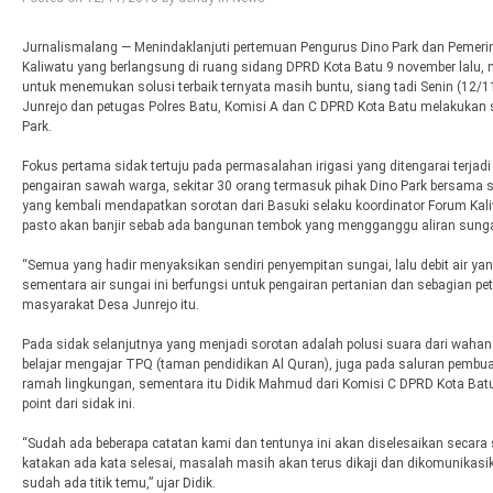
Jurnalismalang — Menindaklanjuti pertemuan Pengurus Dino Park dan Pemeri
Kaliwatu yang berlangsung di ruang sidang DPRD Kota Batu 9 november lalu,
untuk menemukan solusi terbaik ternyata masih buntu, siang tadi Senin (12
Junrejo dan petugas Polres Batu, Komisi A dan C DPRD Kota Batu melakukan 
Park.
Fokus pertama sidak tertuju pada permasalahan irigasi yang ditengarai terjad
pengairan sawah warga, sekitar 30 orang termasuk pihak Dino Park bersama sa
yang kembali mendapatkan sorotan dari Basuki selaku koordinator Forum Kali
pasto akan banjir sebab ada bangunan tembok yang mengganggu aliran sung
“Semua yang hadir menyaksikan sendiri penyempitan sungai, lalu debit air ya
sementara air sungai ini berfungsi untuk pengairan pertanian dan sebagian pete
masyarakat Desa Junrejo itu.
Pada sidak selanjutnya yang menjadi sorotan adalah polusi suara dari wah
belajar mengajar TPQ (taman pendidikan Al Quran), juga pada saluran pembua
ramah lingkungan, sementara itu Didik Mahmud dari Komisi C DPRD Kota Bat
point dari sidak ini.
“Sudah ada beberapa catatan kami dan tentunya ini akan diselesaikan secara s
katakan ada kata selesai, masalah masih akan terus dikaji dan dikomunikas
sudah ada titik temu,” ujar Didik.