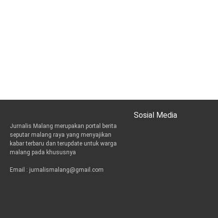
Sosial Media
Jurnalis Malang merupakan portal berita
t
i
e
seputar malang raya yang menyajikan
w
n
m
kabar terbaru dan terupdate untuk warga
i
s
a
malang pada khususnya
t
t
i
t
a
l
Email : jurnalismalang@gmail.com
e
g
r
r
a
m