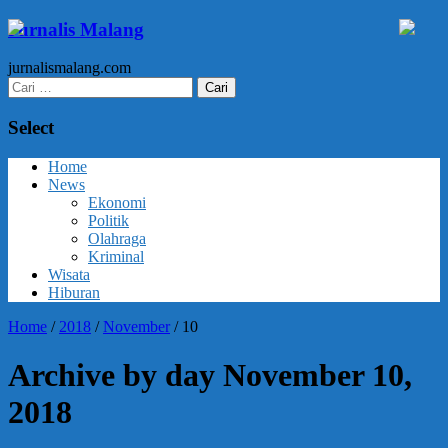
Jurnalis Malang
jurnalismalang.com
Cari
untuk:
Select
Home
News
Ekonomi
Politik
Olahraga
Kriminal
Wisata
Hiburan
Home
/
2018
/
November
/
10
Archive by day November 10,
2018