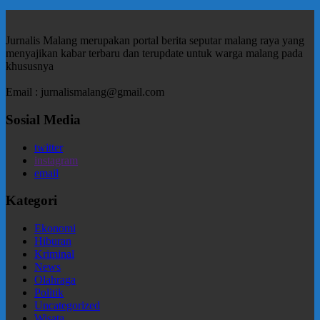
Jurnalis Malang merupakan portal berita seputar malang raya yang
menyajikan kabar terbaru dan terupdate untuk warga malang pada
khususnya
Email : jurnalismalang@gmail.com
Sosial Media
twitter
instagram
email
Kategori
Ekonomi
Hiburan
Kriminal
News
Olahraga
Politik
Uncategorized
Wisata