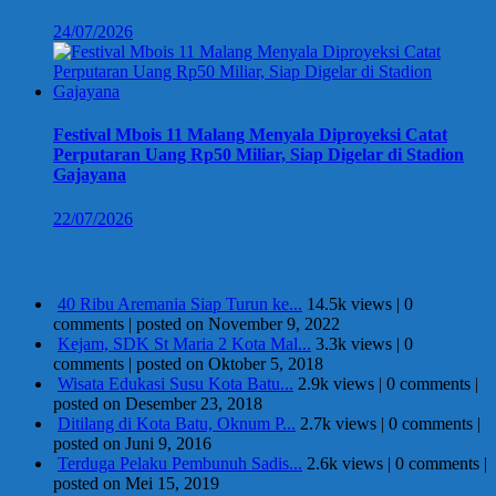
24/07/2026
Festival Mbois 11 Malang Menyala Diproyeksi Catat
Perputaran Uang Rp50 Miliar, Siap Digelar di Stadion
Gajayana
22/07/2026
Berita Terpopuler
40 Ribu Aremania Siap Turun ke...
14.5k views
|
0
comments
|
posted on November 9, 2022
Kejam, SDK St Maria 2 Kota Mal...
3.3k views
|
0
comments
|
posted on Oktober 5, 2018
Wisata Edukasi Susu Kota Batu...
2.9k views
|
0 comments
|
posted on Desember 23, 2018
Ditilang di Kota Batu, Oknum P...
2.7k views
|
0 comments
|
posted on Juni 9, 2016
Terduga Pelaku Pembunuh Sadis...
2.6k views
|
0 comments
|
posted on Mei 15, 2019