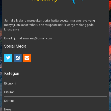
Jurnalis Malang merupakan portal berita seputar malang raya yang
menyajikan kabar terbaru dan terupdate untuk warga malang pada
khususnya
Email : jurnalismalang@gmail.com
Sosial Media
t
i
e
w
n
m
i
s
a
t
t
i
Kategori
t
a
l
e
g
r
r
Ekonomi
a
m
Hiburan
Kriminal
News