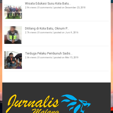
Wisata Edukasi Susu Kota Batu...
2.9k views
|
0 comments
|
posted on Desember 23, 2018
Ditilang di Kota Batu, Oknum P...
2.7k views
|
0 comments
|
posted on Juni 9, 2016
Terduga Pelaku Pembunuh Sadis...
2.6k views
|
0 comments
|
posted on Mei 15, 2019