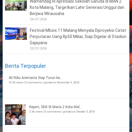
Wamendag RI Apresiasi Sekolah Garuda di MAN 2
Kota Malang, Targetkan Lahir Generasi Unggul dan
Berjiwa Wirausaha
24/07/2026
Festival Mbois 11 Malang Menyala Diproyeksi Catat
Perputaran Uang Rp50 Miliar, Siap Digelar di Stadion
Gajayana
22/07/2026
Berita Terpopuler
40 Ribu Aremania Siap Turun ke...
14.5k views
|
0 comments
|
posted on November 9, 2022
Kejam, SDK St Maria 2 Kota Mal...
3.3k views
|
0 comments
|
posted on Oktober 5, 2018