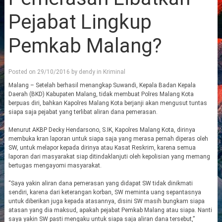
Pejabat Lingkup
Pemkab Malang?
Posted on
29/10/2016
by
dendy
in
Kriminal
Malang – Setelah berhasil menangkap Suwandi, Kepala Badan Kepala
Daerah (BKD) Kabupaten Malang, tidak membuat Polres Malang Kota
berpuas diri, bahkan Kapolres Malang Kota berjanji akan mengusut tuntas
siapa saja pejabat yang terlibat aliran dana pemerasan.
Menurut AKBP Decky Hendarsono, S.IK, Kapolres Malang Kota, dirinya
membuka kran laporan untuk siapa saja yang merasa pernah diperas oleh
SW, untuk melapor kepada dirinya atau Kasat Reskrim, karena semua
laporan dari masyarakat siap ditindaklanjuti oleh kepolisian yang memang
bertugas mengayomi masyarakat.
“Saya yakin aliran dana pemerasan yang didapat SW tidak dinikmati
sendiri, karena dari keterangan korban, SW meminta uang sepantasnya
untuk diberikan juga kepada atasannya, disini SW masih bungkam siapa
atasan yang dia maksud, apakah pejabat Pemkab Malang atau siapa. Nanti
saya yakin SW pasti mengaku untuk siapa saja aliran dana tersebut,”