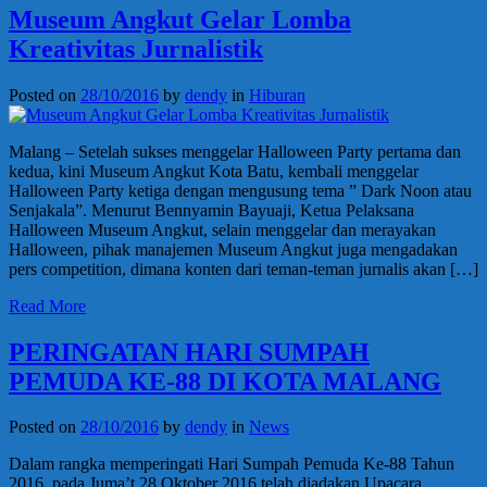
Museum Angkut Gelar Lomba
Kreativitas Jurnalistik
Posted on
28/10/2016
by
dendy
in
Hiburan
Malang – Setelah sukses menggelar Halloween Party pertama dan
kedua, kini Museum Angkut Kota Batu, kembali menggelar
Halloween Party ketiga dengan mengusung tema ” Dark Noon atau
Senjakala”. Menurut Bennyamin Bayuaji, Ketua Pelaksana
Halloween Museum Angkut, selain menggelar dan merayakan
Halloween, pihak manajemen Museum Angkut juga mengadakan
pers competition, dimana konten dari teman-teman jurnalis akan […]
Read More
PERINGATAN HARI SUMPAH
PEMUDA KE-88 DI KOTA MALANG
Posted on
28/10/2016
by
dendy
in
News
Dalam rangka memperingati Hari Sumpah Pemuda Ke-88 Tahun
2016, pada Juma’t 28 Oktober 2016 telah diadakan Upacara