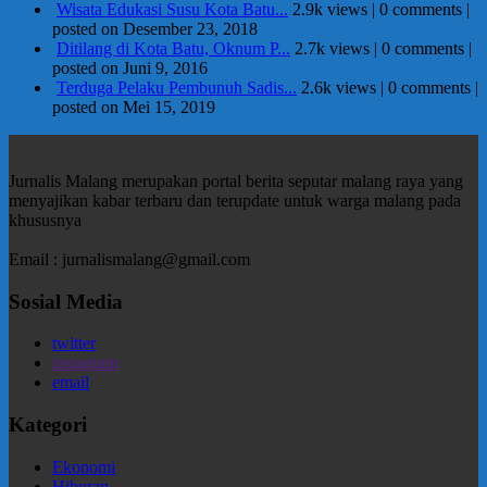
Wisata Edukasi Susu Kota Batu...
2.9k views
|
0 comments
|
posted on Desember 23, 2018
Ditilang di Kota Batu, Oknum P...
2.7k views
|
0 comments
|
posted on Juni 9, 2016
Terduga Pelaku Pembunuh Sadis...
2.6k views
|
0 comments
|
posted on Mei 15, 2019
Jurnalis Malang merupakan portal berita seputar malang raya yang
menyajikan kabar terbaru dan terupdate untuk warga malang pada
khususnya
Email : jurnalismalang@gmail.com
Sosial Media
twitter
instagram
email
Kategori
Ekonomi
Hiburan