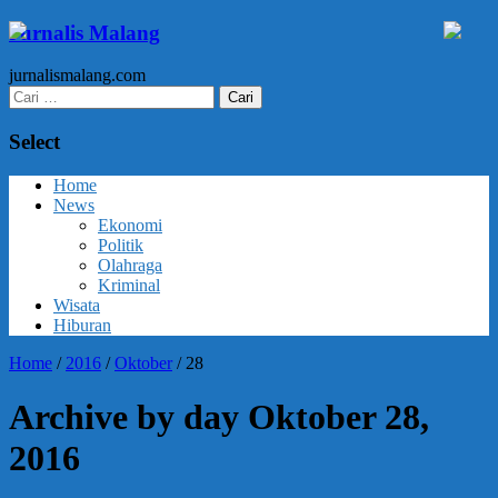
Jurnalis Malang
jurnalismalang.com
Cari
untuk:
Select
Home
News
Ekonomi
Politik
Olahraga
Kriminal
Wisata
Hiburan
Home
/
2016
/
Oktober
/
28
Archive by day Oktober 28,
2016