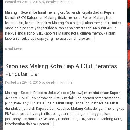
Posted on
29/10/2016
by
dendy
in
Kriminal
Malang – Setelah berhasil menangkap Suwandi, Kepala Badan Kepala
Daerah (BKD) Kabupaten Malang, tidak membuat Polres Malang Kota
berpuas diri, bahkan Kapolres Malang Kota berjanji akan mengusut tuntas
siapa saja pejabat yang terlibat aliran dana pemerasan. Menurut AKBP
Decky Hendarsono, S.IK, Kapolres Malang Kota, dirinya membuka kran
laporan untuk siapa saja yang merasa pernah diperas […]
Read More
Kapolres Malang Kota Siap All Out Berantas
Pungutan Liar
Posted on
29/10/2016
by
dendy
in
Kriminal
Malang – Setelah Presiden Joko Widodo (Jokowi) memerintahkan Kapolri,
Jenderal Polisi Tito Karnavian, untuk melakukan operasi pemberantasan
pungutan-liar (OPP) atau juga disebut suap, langsung instruksi tersebut
ditindaklanjuti oleh Kapolda dan Kapolres Malang Kota, dengan menangkap
PNS atau pejabat yang terlibat pungutan liar dengan menggunakan
jabatannya. Menurut AKBP Decky Hendarsono, S.IK, Kapolres Malang Kota,
keberhasilan dalam Operasi […]