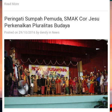
Read More
Peringati Sumpah Pemuda, SMAK Cor Jesu
Perkenalkan Pluralitas Budaya
Posted on
29/10/2016
by
dendy
in
News