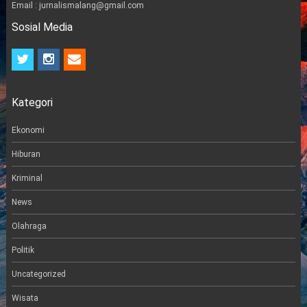
Email : jurnalismalang@gmail.com
Sosial Media
t
i
e
w
n
m
i
s
a
t
t
i
Kategori
t
a
l
e
g
r
r
Ekonomi
a
m
Hiburan
Kriminal
News
Olahraga
Politik
Uncategorized
Wisata