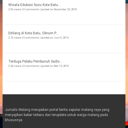
Wisata Edukasi Susu Kota Batu...
2.9k views
|
0 comments
|
posted on Desember 23, 2018
Ditilang di Kota Batu, Oknum P...
2.7k views
|
0 comments
|
posted on Juni 9, 2016
Terduga Pelaku Pembunuh Sadis...
2.6k views
|
0 comments
|
posted on Mei 15, 2019
Jurnalis Malang merupakan portal berita seputar malang raya yang
menyajikan kabar terbaru dan terupdate untuk warga malang pada
khususnya