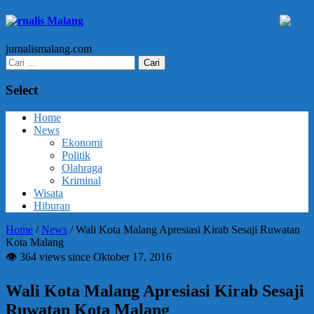
Jurnalis Malang
jurnalismalang.com
Cari
untuk:
Select
Home
News
Ekonomi
Politik
Olahraga
Kriminal
Wisata
Hiburan
Home
/
News
/
Wali Kota Malang Apresiasi Kirab Sesaji Ruwatan
Kota Malang
👁 364 views since Oktober 17, 2016
Wali Kota Malang Apresiasi Kirab Sesaji
Ruwatan Kota Malang