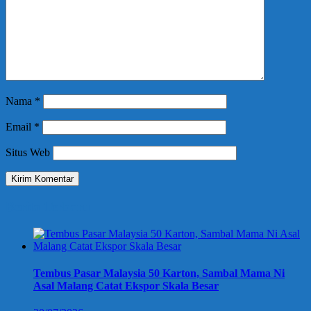
Nama
*
Email
*
Situs Web
Berita Terbaru
Tembus Pasar Malaysia 50 Karton, Sambal Mama Ni
Asal Malang Catat Ekspor Skala Besar