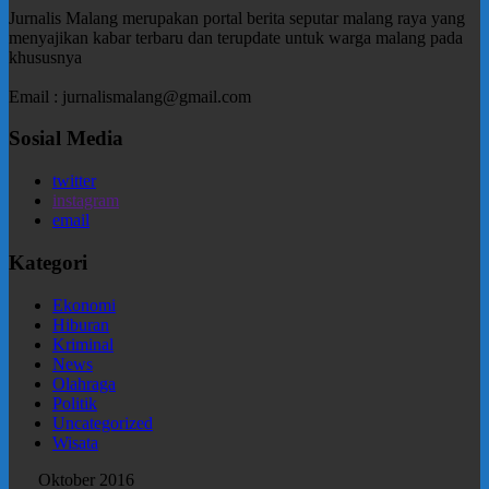
Jurnalis Malang merupakan portal berita seputar malang raya yang
menyajikan kabar terbaru dan terupdate untuk warga malang pada
khususnya
Email : jurnalismalang@gmail.com
Sosial Media
twitter
instagram
email
Kategori
Ekonomi
Hiburan
Kriminal
News
Olahraga
Politik
Uncategorized
Wisata
Oktober 2016