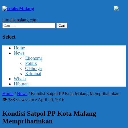
Jurnalis Malang
jurnalismalang.com
Cari
untuk:
Select
Home
News
Ekonomi
Politik
Olahraga
Kriminal
Wisata
Hiburan
Home
/
News
/
Kondisi Satpol PP Kota Malang Memprihatinkan
👁 388 views since April 20, 2016
Kondisi Satpol PP Kota Malang
Memprihatinkan