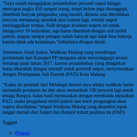
“Saya sudah mengajukan penambahan personil satpol hingga
mencapai angka 450 sampai orang, tetapi belum juga disanggupi,
ditambah banyak pengusaha yang bandel, dimana usai ditertibkan
ternyata memasang spanduk atau banner lagi, setelah satpol
meninggalkan tempat. Sulit dengan keadaan seperti ini untuk
mengcover 59 kelurahan, tapi harus ditambah dengan unit mobil
patroli, jangan sampai petugas sudah banyak tapi tidak bisa bekerja
karena tidak ada kendaraan,”imbuhnya dengan detail.
Sementara Abah Anton, Walikota Malang yang mendengar
permintaan dari Kasatpol PP mengaku akan menyanggupi secara
bertahap pada tahun 2017, karena penambahan yang diinginkan
harus ditambah dengan insentif untuk personil satpol, menyesuaikan
dengan Pendapatan Asli Daerah (PAD) Kota Malang.
“Kalau ini perintah dari Mendagri berarti saya selaku walikota harus
mematuhi peraturan itu dan akan menambah 100 personil lagi untuk
tenaga Banpol, kalau hasil memuaskan dengan membantu menaikan
PAD, maka pengadaan mobil patroli dan truck pengangkut akan
segera disediakan,”timpal Walikota Malang yang disambut tepuk
tangan meriah dari Satpol dan Banpol terkait janjinya itu.(DnD)
Tagged
#Satpol