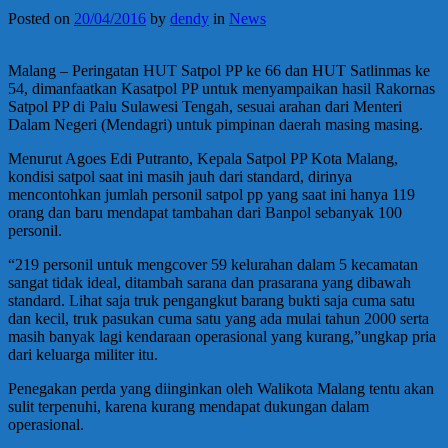
Posted on
20/04/2016
by
dendy
in
News
Malang – Peringatan HUT Satpol PP ke 66 dan HUT Satlinmas ke
54, dimanfaatkan Kasatpol PP untuk menyampaikan hasil Rakornas
Satpol PP di Palu Sulawesi Tengah, sesuai arahan dari Menteri
Dalam Negeri (Mendagri) untuk pimpinan daerah masing masing.
Menurut Agoes Edi Putranto, Kepala Satpol PP Kota Malang,
kondisi satpol saat ini masih jauh dari standard, dirinya
mencontohkan jumlah personil satpol pp yang saat ini hanya 119
orang dan baru mendapat tambahan dari Banpol sebanyak 100
personil.
“219 personil untuk mengcover 59 kelurahan dalam 5 kecamatan
sangat tidak ideal, ditambah sarana dan prasarana yang dibawah
standard. Lihat saja truk pengangkut barang bukti saja cuma satu
dan kecil, truk pasukan cuma satu yang ada mulai tahun 2000 serta
masih banyak lagi kendaraan operasional yang kurang,”ungkap pria
dari keluarga militer itu.
Penegakan perda yang diinginkan oleh Walikota Malang tentu akan
sulit terpenuhi, karena kurang mendapat dukungan dalam
operasional.