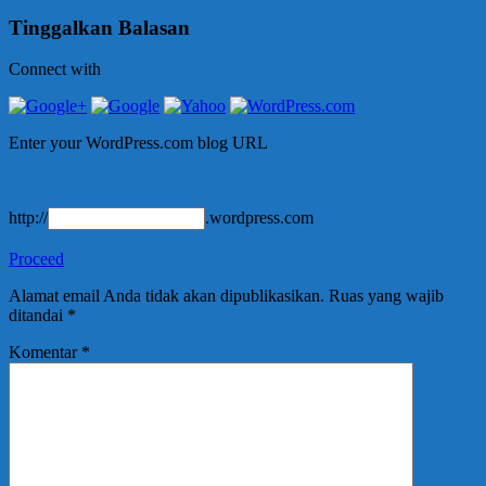
Tinggalkan Balasan
Connect with
Enter your WordPress.com blog URL
http://
.wordpress.com
Proceed
Alamat email Anda tidak akan dipublikasikan.
Ruas yang wajib
ditandai
*
Komentar
*