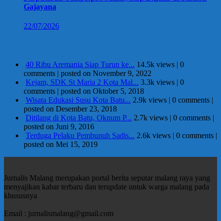
Gajayana
22/07/2026
Berita Terpopuler
40 Ribu Aremania Siap Turun ke...
14.5k views
|
0
comments
|
posted on November 9, 2022
Kejam, SDK St Maria 2 Kota Mal...
3.3k views
|
0
comments
|
posted on Oktober 5, 2018
Wisata Edukasi Susu Kota Batu...
2.9k views
|
0 comments
|
posted on Desember 23, 2018
Ditilang di Kota Batu, Oknum P...
2.7k views
|
0 comments
|
posted on Juni 9, 2016
Terduga Pelaku Pembunuh Sadis...
2.6k views
|
0 comments
|
posted on Mei 15, 2019
Jurnalis Malang merupakan portal berita seputar malang raya yang
menyajikan kabar terbaru dan terupdate untuk warga malang pada
khususnya
Email : jurnalismalang@gmail.com