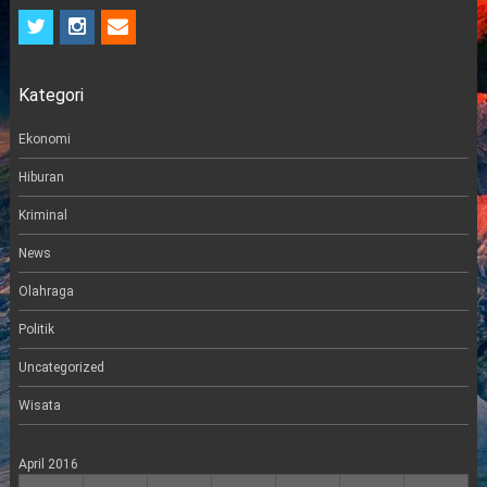
t
i
e
w
n
m
i
s
a
t
t
i
Kategori
t
a
l
e
g
r
r
Ekonomi
a
m
Hiburan
Kriminal
News
Olahraga
Politik
Uncategorized
Wisata
April 2016