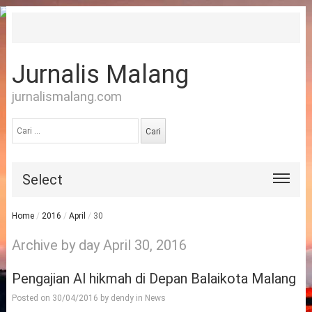
Jurnalis Malang
jurnalismalang.com
Cari
untuk:
Select
Home
/
2016
/
April
/
30
Archive by day April 30, 2016
Pengajian Al hikmah di Depan Balaikota Malang
Posted on
30/04/2016
by
dendy
in
News