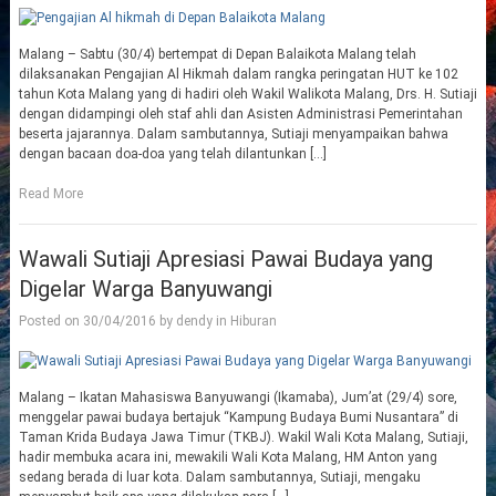
Malang – Sabtu (30/4) bertempat di Depan Balaikota Malang telah
dilaksanakan Pengajian Al Hikmah dalam rangka peringatan HUT ke 102
tahun Kota Malang yang di hadiri oleh Wakil Walikota Malang, Drs. H. Sutiaji
dengan didampingi oleh staf ahli dan Asisten Administrasi Pemerintahan
beserta jajarannya. Dalam sambutannya, Sutiaji menyampaikan bahwa
dengan bacaan doa-doa yang telah dilantunkan […]
Read More
Wawali Sutiaji Apresiasi Pawai Budaya yang
Digelar Warga Banyuwangi
Posted on
30/04/2016
by
dendy
in
Hiburan
Malang – Ikatan Mahasiswa Banyuwangi (Ikamaba), Jum’at (29/4) sore,
menggelar pawai budaya bertajuk “Kampung Budaya Bumi Nusantara” di
Taman Krida Budaya Jawa Timur (TKBJ). Wakil Wali Kota Malang, Sutiaji,
hadir membuka acara ini, mewakili Wali Kota Malang, HM Anton yang
sedang berada di luar kota. Dalam sambutannya, Sutiaji, mengaku