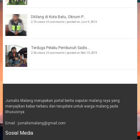
Ditilang di Kota Batu, Oknum P...
2.7k views
|
0 comments
|
posted on Juni 9, 2016
Terduga Pelaku Pembunuh Sadis...
2.6k views
|
0 comments
|
posted on Mei 15, 2019
Jurnalis Malang merupakan portal berita seputar malang raya yang
menyajikan kabar terbaru dan terupdate untuk warga malang pada
khususnya
Email : jurnalismalang@gmail.com
Sosial Media