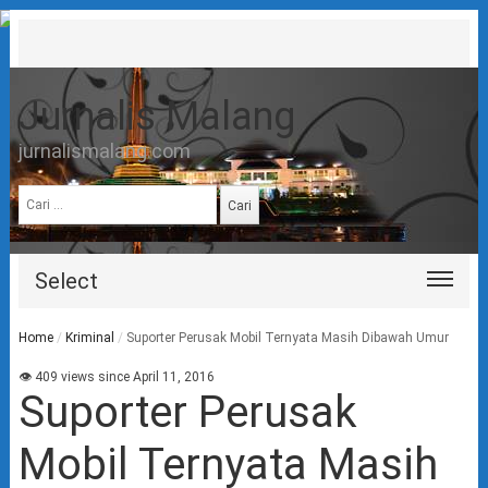
Jurnalis Malang
jurnalismalang.com
Cari
untuk:
Select
Home
/
Kriminal
/
Suporter Perusak Mobil Ternyata Masih Dibawah Umur
👁 409 views since April 11, 2016
Suporter Perusak
Mobil Ternyata Masih