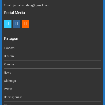
Email : jurnalismalang@gmail.com
Sosial Media
t
i
e
w
n
m
i
s
a
t
t
i
Kategori
t
a
l
e
g
r
r
Ekonomi
a
m
Hiburan
Kriminal
News
Olahraga
Politik
Uncategorized