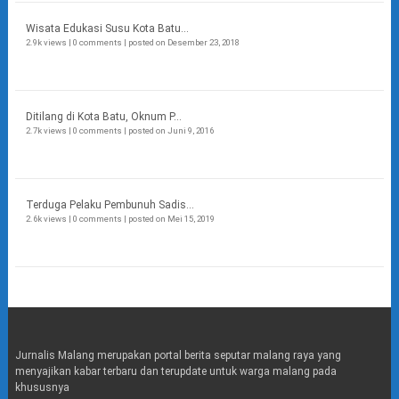
Wisata Edukasi Susu Kota Batu...
2.9k views
|
0 comments
|
posted on Desember 23, 2018
Ditilang di Kota Batu, Oknum P...
2.7k views
|
0 comments
|
posted on Juni 9, 2016
Terduga Pelaku Pembunuh Sadis...
2.6k views
|
0 comments
|
posted on Mei 15, 2019
Jurnalis Malang merupakan portal berita seputar malang raya yang
menyajikan kabar terbaru dan terupdate untuk warga malang pada
khususnya