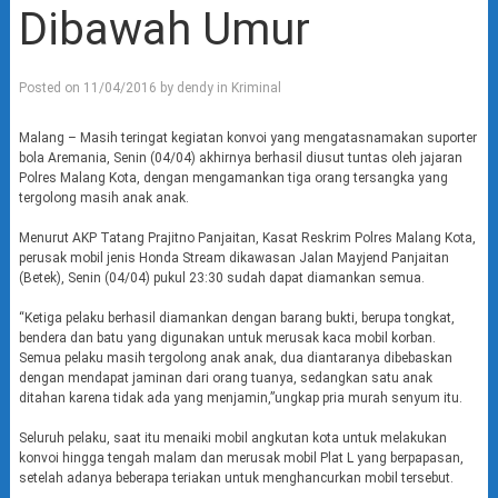
Dibawah Umur
Posted on
11/04/2016
by
dendy
in
Kriminal
Malang – Masih teringat kegiatan konvoi yang mengatasnamakan suporter
bola Aremania, Senin (04/04) akhirnya berhasil diusut tuntas oleh jajaran
Polres Malang Kota, dengan mengamankan tiga orang tersangka yang
tergolong masih anak anak.
Menurut AKP Tatang Prajitno Panjaitan, Kasat Reskrim Polres Malang Kota,
perusak mobil jenis Honda Stream dikawasan Jalan Mayjend Panjaitan
(Betek), Senin (04/04) pukul 23:30 sudah dapat diamankan semua.
“Ketiga pelaku berhasil diamankan dengan barang bukti, berupa tongkat,
bendera dan batu yang digunakan untuk merusak kaca mobil korban.
Semua pelaku masih tergolong anak anak, dua diantaranya dibebaskan
dengan mendapat jaminan dari orang tuanya, sedangkan satu anak
ditahan karena tidak ada yang menjamin,”ungkap pria murah senyum itu.
Seluruh pelaku, saat itu menaiki mobil angkutan kota untuk melakukan
konvoi hingga tengah malam dan merusak mobil Plat L yang berpapasan,
setelah adanya beberapa teriakan untuk menghancurkan mobil tersebut.