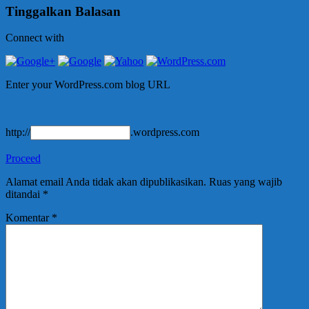
Tinggalkan Balasan
Connect with
Enter your WordPress.com blog URL
http://
.wordpress.com
Proceed
Alamat email Anda tidak akan dipublikasikan.
Ruas yang wajib
ditandai
*
Komentar
*