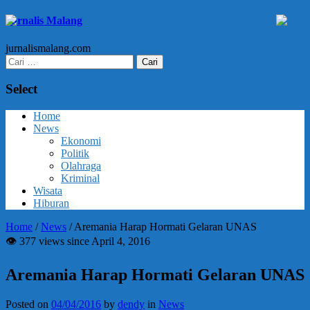
Jurnalis Malang
jurnalismalang.com
Cari
untuk:
Select
Home
News
Ekonomi
Politik
Olahraga
Kriminal
Wisata
Hiburan
Home
/
News
/
Aremania Harap Hormati Gelaran UNAS
👁 377 views since April 4, 2016
Aremania Harap Hormati Gelaran UNAS
Posted on
04/04/2016
by
dendy
in
News