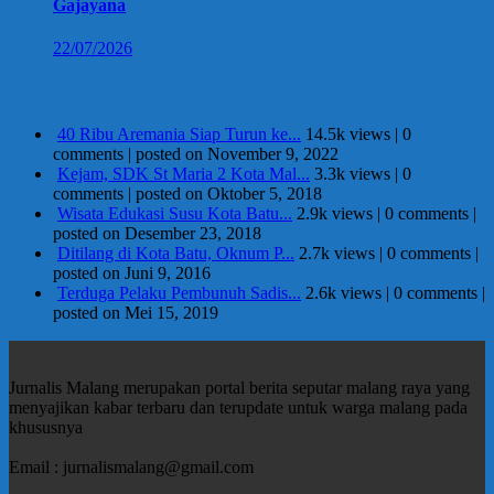
Gajayana
22/07/2026
Berita Terpopuler
40 Ribu Aremania Siap Turun ke...
14.5k views
|
0
comments
|
posted on November 9, 2022
Kejam, SDK St Maria 2 Kota Mal...
3.3k views
|
0
comments
|
posted on Oktober 5, 2018
Wisata Edukasi Susu Kota Batu...
2.9k views
|
0 comments
|
posted on Desember 23, 2018
Ditilang di Kota Batu, Oknum P...
2.7k views
|
0 comments
|
posted on Juni 9, 2016
Terduga Pelaku Pembunuh Sadis...
2.6k views
|
0 comments
|
posted on Mei 15, 2019
Jurnalis Malang merupakan portal berita seputar malang raya yang
menyajikan kabar terbaru dan terupdate untuk warga malang pada
khususnya
Email : jurnalismalang@gmail.com